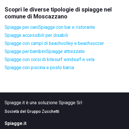
Scopri le diverse tipologie di spiagge nel
comune di Moscazzano
Spiagge per cani
Spiagge con bar e ristorante
Spiagge accessibili per disabili
Spiagge con campi di beachvolley e beachsoccer
Spiagge per bambini
Spiagge attrezzate
Spiagge con corsi di kitesurf windsurf e vela
Spiagge con piscina e posto barca
Spiagge.it è una soluzione Spiagge Srl
Società del
Gruppo Zucchetti
Spiagge.it