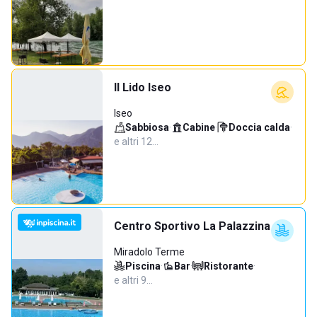
Il Lido Iseo
Iseo
Sabbiosa
·
Cabine
·
Doccia calda
·
e altri 12…
Centro Sportivo La Palazzina
Miradolo Terme
Piscina
·
Bar
·
Ristorante
·
e altri 9…