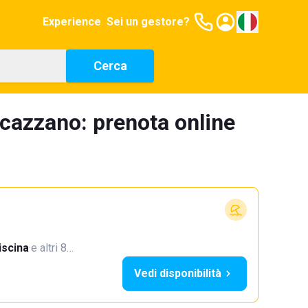
Experience
Sei un gestore?
Cerca
scazzano: prenota online
iscina
·
e altri 8…
Vedi disponibilità