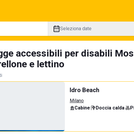
Seleziona date
gge accessibili per disabili Mo
llone e lettino
ti
Idro Beach
Milano
Cabine
·
Doccia calda
·
P