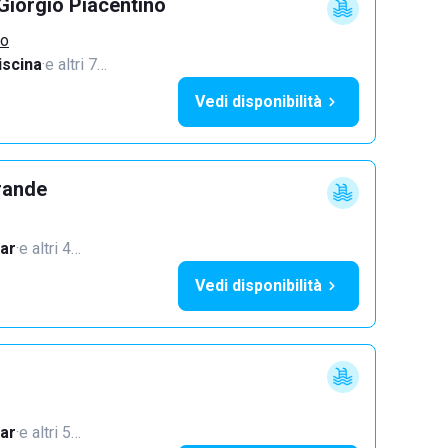
Giorgio Piacentino
no
iscina
·
e altri 7…
Vedi disponibilità
rande
ar
·
e altri 4…
Vedi disponibilità
ar
·
e altri 5…