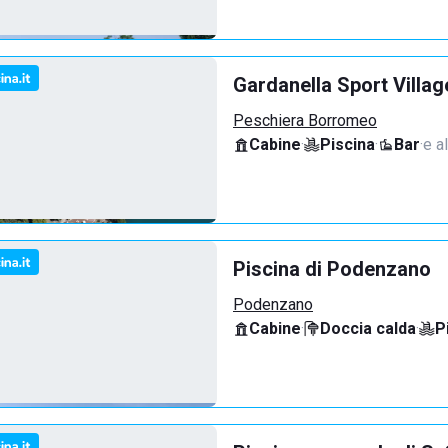
Gardanella Sport Villag
Peschiera Borromeo
Cabine
·
Piscina
·
Bar
·
e al
Piscina di Podenzano
Podenzano
Cabine
·
Doccia calda
·
P