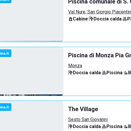
Piscina comunale di S. 
Val Nure, San Giorgio Piacenti
Cabine
·
Doccia calda
·
P
Piscina di Monza Pia G
Monza
Doccia calda
·
Piscina
·
B
The Village
Sesto San Giovanni
Doccia calda
·
Piscina
·
B