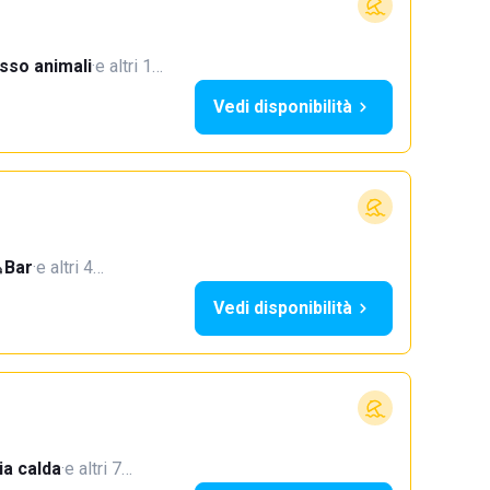
sso animali
·
e altri 1…
Vedi disponibilità
Bar
·
e altri 4…
Vedi disponibilità
a calda
·
e altri 7…