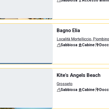
Sabbiosa
·
Accesso anima
Bagno Elia
Località Mortelliccio, Piombin
Sabbiosa
·
Cabine
·
Docci
Kite's Angels Beach
Grosseto
Sabbiosa
·
Cabine
·
Docci