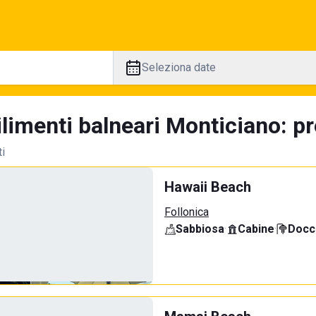
Seleziona date
limenti balneari Monticiano: pr
ti
Hawaii Beach
Follonica
Sabbiosa
·
Cabine
·
Docci