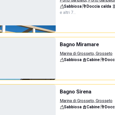
Porto Garibaldi, Porto Garibaldi
Sabbiosa
·
Doccia calda
·
e altri 7…
Bagno Miramare
Marina di Grosseto, Grosseto
Sabbiosa
·
Cabine
·
Docci
Bagno Sirena
Marina di Grosseto, Grosseto
Sabbiosa
·
Cabine
·
Docci