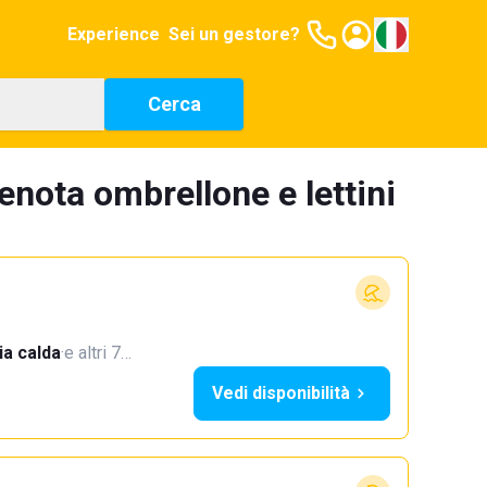
Experience
Sei un gestore?
Cerca
enota ombrellone e lettini
a calda
·
e altri 7…
Vedi disponibilità