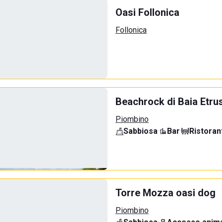
Oasi Follonica
Follonica
Beachrock di Baia Etru
Piombino
Sabbiosa
·
Bar
·
Ristoran
Torre Mozza oasi dog
Piombino