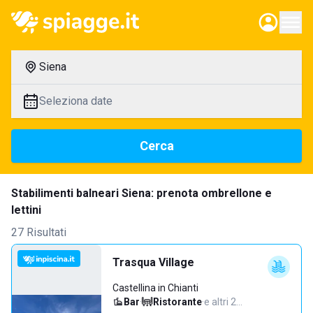
Siena
Seleziona date
Cerca
Stabilimenti balneari Siena: prenota ombrellone e
lettini
27 Risultati
Trasqua Village
Castellina in Chianti
Bar
·
Ristorante
·
e altri 2…