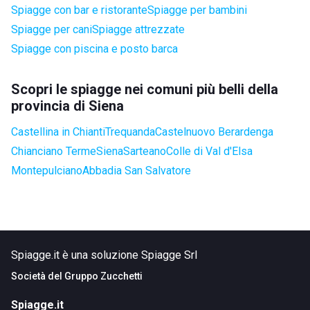
Spiagge con bar e ristorante
Spiagge per bambini
Spiagge per cani
Spiagge attrezzate
Spiagge con piscina e posto barca
Scopri le spiagge nei comuni più belli della
provincia di Siena
Castellina in Chianti
Trequanda
Castelnuovo Berardenga
Chianciano Terme
Siena
Sarteano
Colle di Val d'Elsa
Montepulciano
Abbadia San Salvatore
Spiagge.it è una soluzione Spiagge Srl
Società del
Gruppo Zucchetti
Spiagge.it