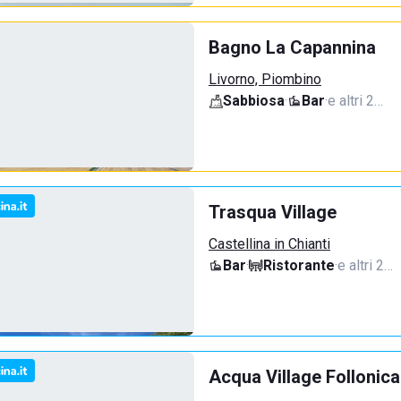
Bagno La Capannina
Livorno, Piombino
Sabbiosa
·
Bar
·
e altri 2…
Trasqua Village
Castellina in Chianti
Bar
·
Ristorante
·
e altri 2…
Acqua Village Follonica