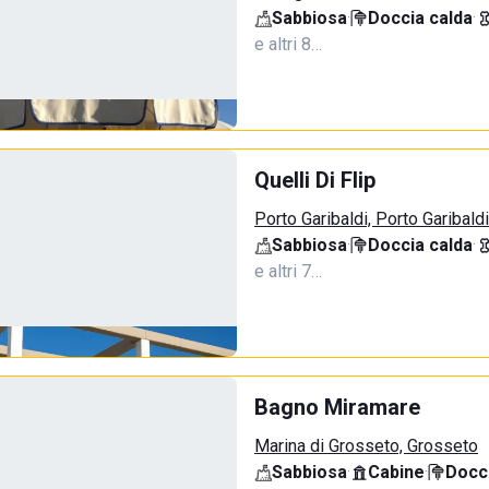
Sabbiosa
·
Doccia calda
·
e altri 8…
Quelli Di Flip
Porto Garibaldi, Porto Garibaldi
Sabbiosa
·
Doccia calda
·
e altri 7…
Bagno Miramare
Marina di Grosseto, Grosseto
Sabbiosa
·
Cabine
·
Docci