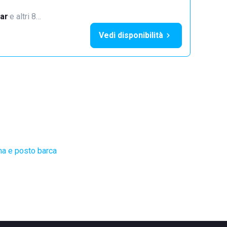
ar
·
e altri 8…
Vedi disponibilità
na e posto barca