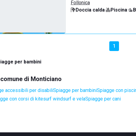
Follonica
Doccia calda
·
Piscina
·
B
1
iagge per bambini
el comune di Monticiano
e accessibili per disabili
Spiagge per bambini
Spiagge con pisci
gge con corsi di kitesurf windsurf e vela
Spiagge per cani