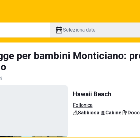
Seleziona date
gge per bambini Monticiano: pr
no
ti
Hawaii Beach
Follonica
Sabbiosa
·
Cabine
·
Docci