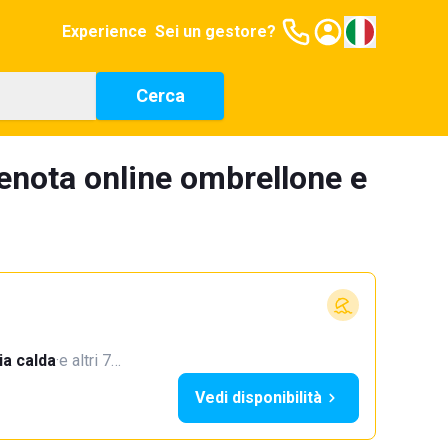
Experience
Sei un gestore?
Cerca
enota online ombrellone e
a calda
·
e altri 7…
Vedi disponibilità