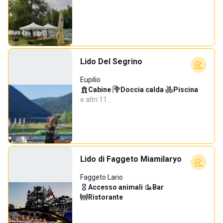
Lido Del Segrino
Eupilio
Cabine
·
Doccia calda
·
Piscina
·
e altri 11…
Lido di Faggeto Miamilaryo
Faggeto Lario
Accesso animali
·
Bar
·
Ristorante