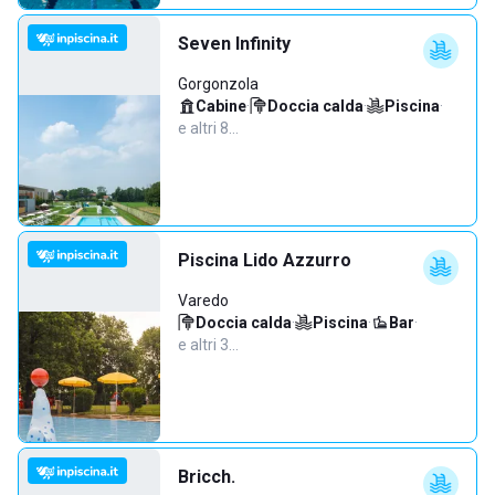
Seven Infinity
Gorgonzola
Cabine
·
Doccia calda
·
Piscina
·
e altri 8…
Piscina Lido Azzurro
Varedo
Doccia calda
·
Piscina
·
Bar
·
e altri 3…
Bricch.