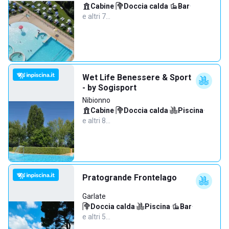
Cabine
·
Doccia calda
·
Bar
·
e altri 7…
Wet Life Benessere & Sport
- by Sogisport
Nibionno
Cabine
·
Doccia calda
·
Piscina
·
e altri 8…
Pratogrande Frontelago
Garlate
Doccia calda
·
Piscina
·
Bar
·
e altri 5…