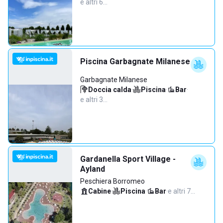
e altri 6…
Piscina Garbagnate Milanese
Garbagnate Milanese
Doccia calda
·
Piscina
·
Bar
·
e altri 3…
Gardanella Sport Village -
Ayland
Peschiera Borromeo
Cabine
·
Piscina
·
Bar
·
e altri 7…