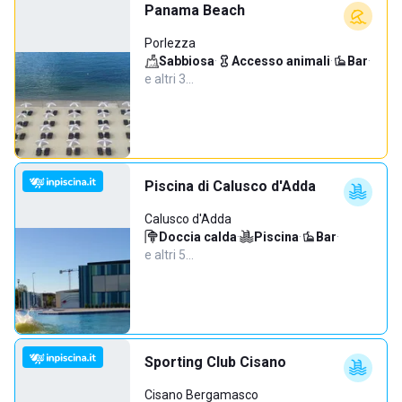
Panama Beach
Porlezza
Sabbiosa
·
Accesso animali
·
Bar
·
e altri 3…
Piscina di Calusco d'Adda
Calusco d'Adda
Doccia calda
·
Piscina
·
Bar
·
e altri 5…
Sporting Club Cisano
Cisano Bergamasco