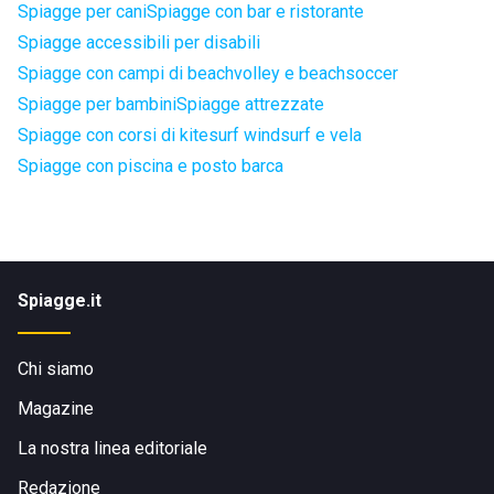
Spiagge per cani
Spiagge con bar e ristorante
Spiagge accessibili per disabili
Spiagge con campi di beachvolley e beachsoccer
Spiagge per bambini
Spiagge attrezzate
Spiagge con corsi di kitesurf windsurf e vela
Spiagge con piscina e posto barca
Spiagge.it
Chi siamo
Magazine
La nostra linea editoriale
Redazione