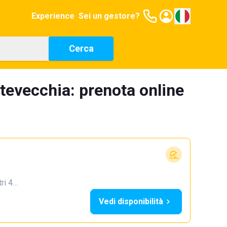
Experience
Sei un gestore?
Cerca
ntevecchia: prenota online
tri 4…
Vedi disponibilità