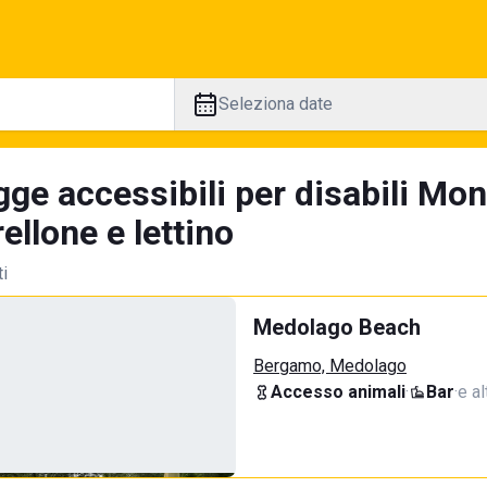
Seleziona date
gge accessibili per disabili Mo
llone e lettino
ti
Medolago Beach
Bergamo, Medolago
Accesso animali
·
Bar
·
e al