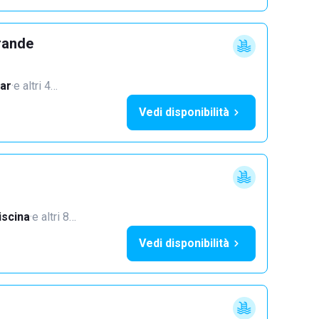
rande
ar
·
e altri 4…
Vedi disponibilità
iscina
·
e altri 8…
Vedi disponibilità