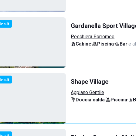
Gardanella Sport Villag
Peschiera Borromeo
Cabine
·
Piscina
·
Bar
·
e al
Shape Village
Appiano Gentile
Doccia calda
·
Piscina
·
B