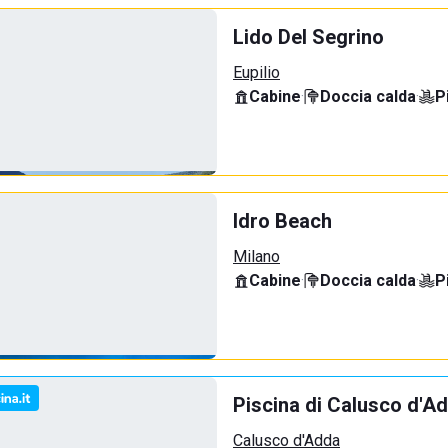
Lido Del Segrino
Eupilio
Cabine
·
Doccia calda
·
P
Idro Beach
Milano
Cabine
·
Doccia calda
·
P
Piscina di Calusco d'A
Calusco d'Adda