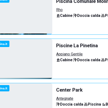
Piscina Comunale Molin
Rho
Cabine
·
Doccia calda
·
P
Piscine La Pinetina
Appiano Gentile
Cabine
·
Doccia calda
·
P
Center Park
Antegnate
Doccia calda
·
Piscina
·
B