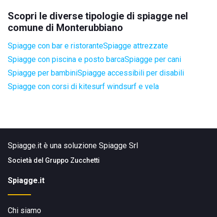
Scopri le diverse tipologie di spiagge nel
comune di Monterubbiano
Spiagge con bar e ristorante
Spiagge attrezzate
Spiagge con piscina e posto barca
Spiagge per cani
Spiagge per bambini
Spiagge accessibili per disabili
Spiagge con corsi di kitesurf windsurf e vela
Spiagge.it è una soluzione Spiagge Srl
Società del
Gruppo Zucchetti
Spiagge.it
Chi siamo