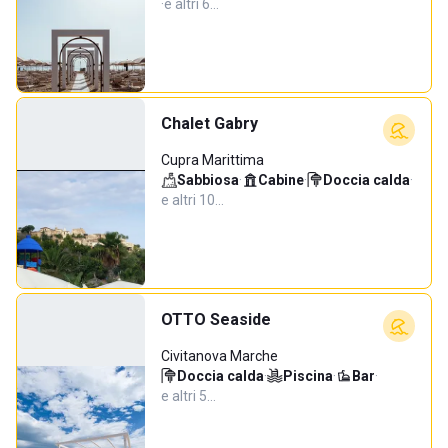
·
e altri 6…
Chalet Gabry
Cupra Marittima
Sabbiosa
·
Cabine
·
Doccia calda
·
e altri 10…
OTTO Seaside
Civitanova Marche
Doccia calda
·
Piscina
·
Bar
·
e altri 5…