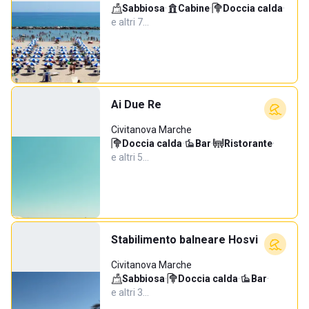
Sabbiosa
·
Cabine
·
Doccia calda
·
e altri 7…
Ai Due Re
Civitanova Marche
Doccia calda
·
Bar
·
Ristorante
·
e altri 5…
Stabilimento balneare Hosvi
Civitanova Marche
Sabbiosa
·
Doccia calda
·
Bar
·
e altri 3…