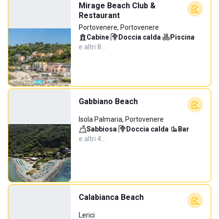
Mirage Beach Club &
Restaurant
Portovenere, Portovenere
Cabine
·
Doccia calda
·
Piscina
·
e altri 8…
Gabbiano Beach
Isola Palmaria, Portovenere
Sabbiosa
·
Doccia calda
·
Bar
·
e altri 4…
Calabianca Beach
Lerici