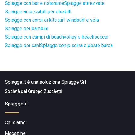
Spiagge con bar e ristorante
Spiagge attrezzate
Spiagge accessibili per disabili
Spiagge con corsi di kitesurf windsurf e vela
Spiagge per bambini
Spiagge con campi di beachvolley e beachsoccer
Spiagge per cani
Spiagge con piscina e posto barca
Spiagge.it è una soluzione Spiagge Srl
Società del
Gruppo Zucchetti
Spiagge.it
Chi siamo
Magazine