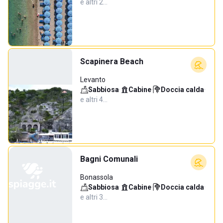
e altri 2…
Scapinera Beach
Levanto
Sabbiosa
·
Cabine
·
Doccia calda
·
e altri 4…
Bagni Comunali
Bonassola
Sabbiosa
·
Cabine
·
Doccia calda
·
e altri 3…