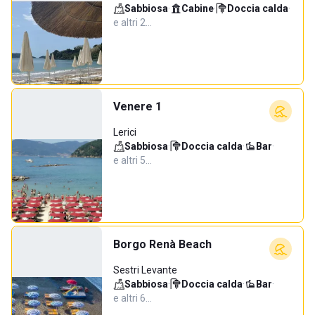
Sabbiosa
·
Cabine
·
Doccia calda
·
e altri 2…
Venere 1
Lerici
Sabbiosa
·
Doccia calda
·
Bar
·
e altri 5…
Borgo Renà Beach
Sestri Levante
Sabbiosa
·
Doccia calda
·
Bar
·
e altri 6…