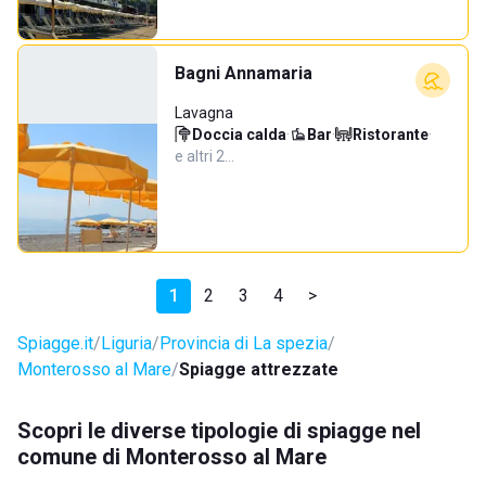
Bagni Annamaria
Lavagna
Doccia calda
·
Bar
·
Ristorante
·
e altri 2…
1
2
3
4
>
Spiagge.it
Liguria
Provincia di La spezia
Monterosso al Mare
Spiagge attrezzate
Scopri le diverse tipologie di spiagge nel
comune di Monterosso al Mare