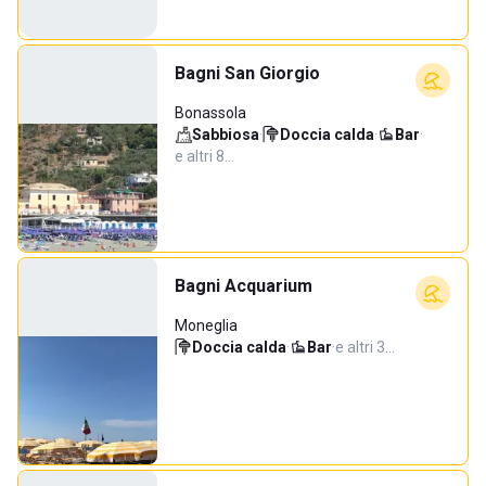
Bagni San Giorgio
Bonassola
Sabbiosa
·
Doccia calda
·
Bar
·
e altri 8…
Bagni Acquarium
Moneglia
Doccia calda
·
Bar
·
e altri 3…