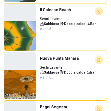
Il Calesse Beach
Sestri Levante
Sabbiosa
·
Doccia calda
·
Bar
·
e altri 8…
Nuova Punta Manara
Sestri Levante
Sabbiosa
·
Doccia calda
·
Bar
·
e altri 6…
Bagni Segesta