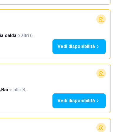
a calda
·
e altri 6…
Vedi disponibilità
Bar
·
e altri 8…
Vedi disponibilità