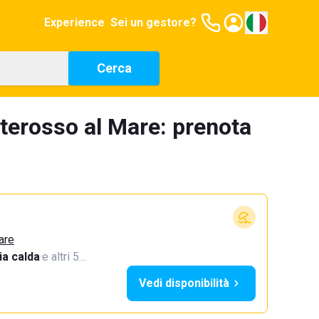
Experience
Sei un gestore?
Cerca
nterosso al Mare: prenota
are
a calda
·
e altri 5…
Vedi disponibilità