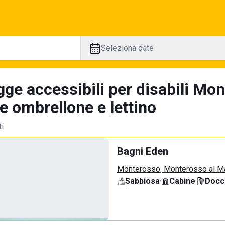
Seleziona date
gge accessibili per disabili Mo
e ombrellone e lettino
ti
Bagni Eden
Monterosso, Monterosso al M
Sabbiosa
·
Cabine
·
Docci