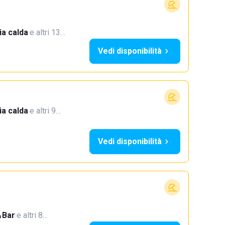
a calda
·
e altri 13…
Vedi disponibilità
a calda
·
e altri 9…
Vedi disponibilità
Bar
·
e altri 8…