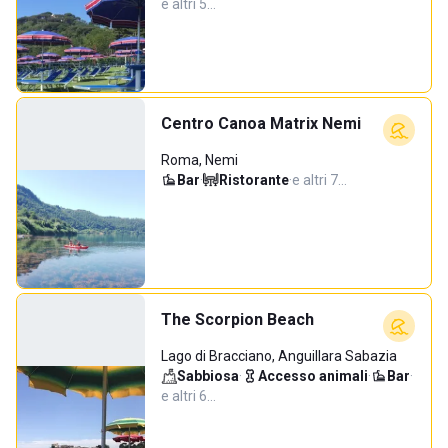
e altri 5…
Centro Canoa Matrix Nemi
Roma, Nemi
Bar
·
Ristorante
·
e altri 7…
The Scorpion Beach
Lago di Bracciano, Anguillara Sabazia
Sabbiosa
·
Accesso animali
·
Bar
·
e altri 6…