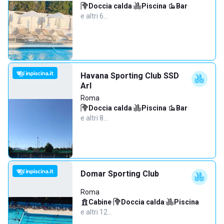
Doccia calda
·
Piscina
·
Bar
·
e altri 6…
Havana Sporting Club SSD
Arl
Roma
Doccia calda
·
Piscina
·
Bar
·
e altri 8…
Domar Sporting Club
Roma
Cabine
·
Doccia calda
·
Piscina
·
e altri 12…