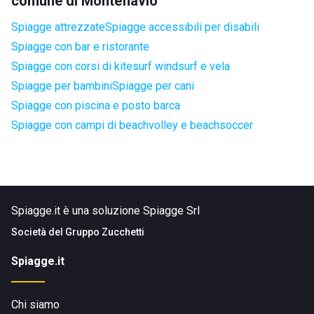
comune di Monteflavio
Spiagge attrezzate
Spiagge accessibili per disabili
Spiagge con bar e ristorante
Spiagge con corsi di kitesurf windsurf e vela
Spiagge per bambini
Spiagge per cani
Spiagge con piscina e posto barca
Spiagge con campi di beachvolley e beachsoccer
Spiagge.it è una soluzione Spiagge Srl
Società del
Gruppo Zucchetti
Spiagge.it
Chi siamo