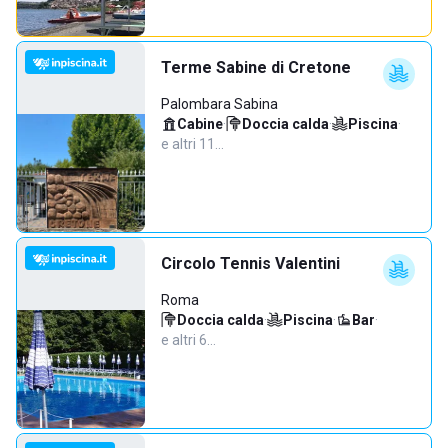
Terme Sabine di Cretone
Palombara Sabina
Cabine
·
Doccia calda
·
Piscina
·
e altri 11…
Circolo Tennis Valentini
Roma
Doccia calda
·
Piscina
·
Bar
·
e altri 6…