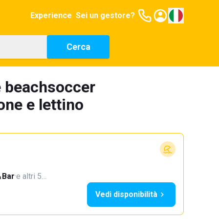
Experience
Sei un gestore?
Cerca
e beachsoccer
ne e lettino
Bar
·
e altri 5…
Vedi disponibilità