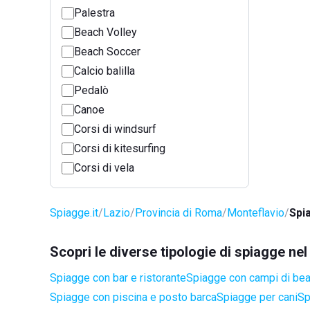
Palestra
Beach Volley
Beach Soccer
Calcio balilla
Pedalò
Canoe
Corsi di windsurf
Corsi di kitesurfing
Corsi di vela
Spiagge.it
Lazio
Provincia di Roma
Monteflavio
Spi
Scopri le diverse tipologie di spiagge ne
Spiagge con bar e ristorante
Spiagge con campi di be
Spiagge con piscina e posto barca
Spiagge per cani
Sp