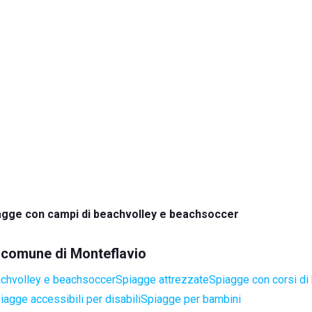
agge con campi di beachvolley e beachsoccer
l comune di Monteflavio
achvolley e beachsoccer
Spiagge attrezzate
Spiagge con corsi di 
iagge accessibili per disabili
Spiagge per bambini