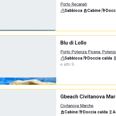
Porto Recanati
Sabbiosa
·
Cabine
·
Docci
Blu di Lollo
Porto Potenza Picena, Potenz
Sabbiosa
·
Doccia calda
·
e altri 9…
Gbeach Civitanova Ma
Civitanova Marche
Cabine
·
Doccia calda
·
A