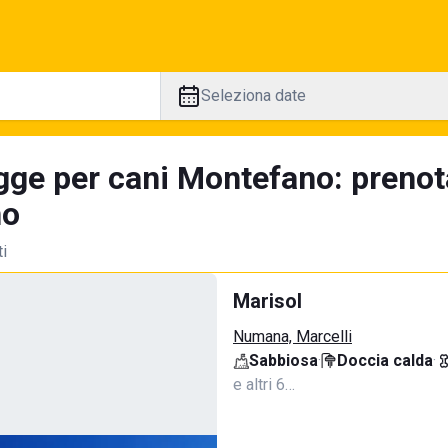
Seleziona date
gge per cani Montefano: prenot
no
ti
Marisol
Numana, Marcelli
Sabbiosa
·
Doccia calda
·
e altri 6…