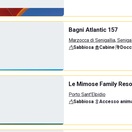
Bagni Atlantic 157
Marzocca di Senigallia, Senigal
Sabbiosa
·
Cabine
·
Docci
Le Mimose Family Reso
Porto Sant'Elpidio
Sabbiosa
·
Accesso anima