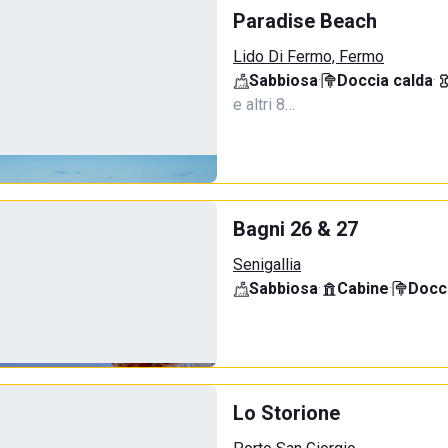
Paradise Beach
Lido Di Fermo, Fermo
Sabbiosa
·
Doccia calda
·
e altri 8…
Bagni 26 & 27
Senigallia
Sabbiosa
·
Cabine
·
Docci
Lo Storione