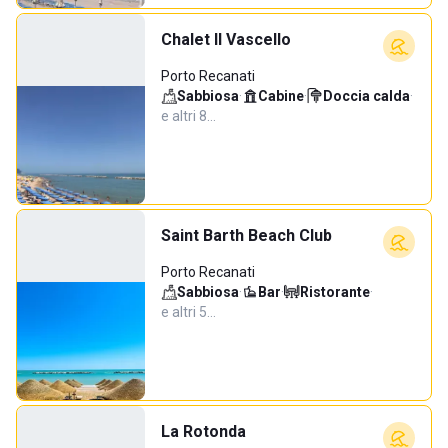
Chalet Il Vascello
Porto Recanati
Sabbiosa
·
Cabine
·
Doccia calda
·
e altri 8…
Saint Barth Beach Club
Porto Recanati
Sabbiosa
·
Bar
·
Ristorante
·
e altri 5…
La Rotonda