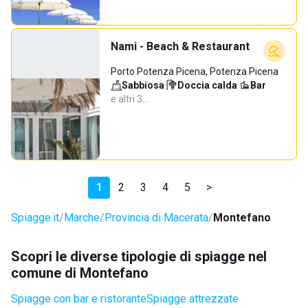
Nami - Beach & Restaurant
Porto Potenza Picena, Potenza Picena
Sabbiosa
·
Doccia calda
·
Bar
·
e altri 3…
1
2
3
4
5
>
Spiagge.it
Marche
Provincia di Macerata
Montefano
Scopri le diverse tipologie di spiagge nel
comune di Montefano
Spiagge con bar e ristorante
Spiagge attrezzate