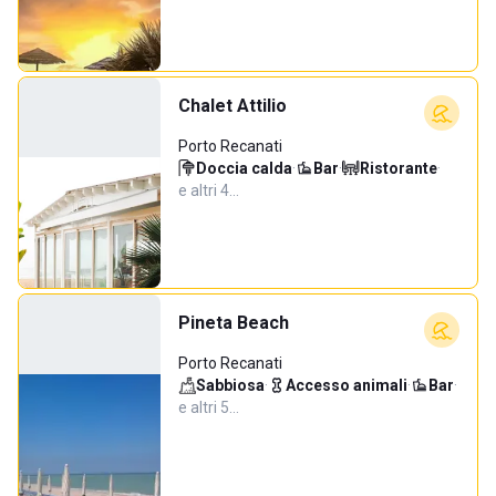
Chalet Attilio
Porto Recanati
Doccia calda
·
Bar
·
Ristorante
·
e altri 4…
Pineta Beach
Porto Recanati
Sabbiosa
·
Accesso animali
·
Bar
·
e altri 5…