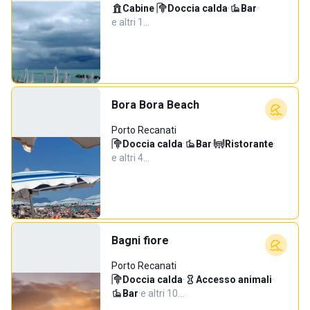
Cabine
·
Doccia calda
·
Bar
·
e altri 1…
Bora Bora Beach
Porto Recanati
Doccia calda
·
Bar
·
Ristorante
·
e altri 4…
Bagni fiore
Porto Recanati
Doccia calda
·
Accesso animali
·
Bar
·
e altri 10…