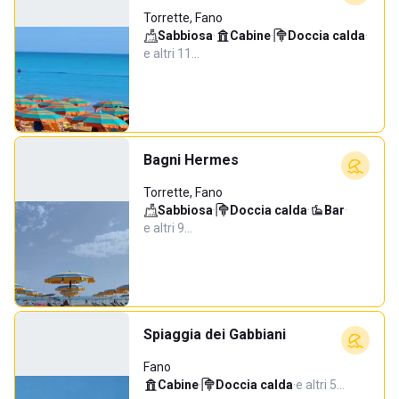
Torrette, Fano
Sabbiosa
·
Cabine
·
Doccia calda
·
e altri 11…
Bagni Hermes
Torrette, Fano
Sabbiosa
·
Doccia calda
·
Bar
·
e altri 9…
Spiaggia dei Gabbiani
Fano
Cabine
·
Doccia calda
·
e altri 5…