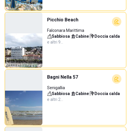
Picchio Beach
Falconara Marittima
Sabbiosa
·
Cabine
·
Doccia calda
·
e altri 9…
Bagni Nella 57
Senigallia
Sabbiosa
·
Cabine
·
Doccia calda
·
e altri 2…