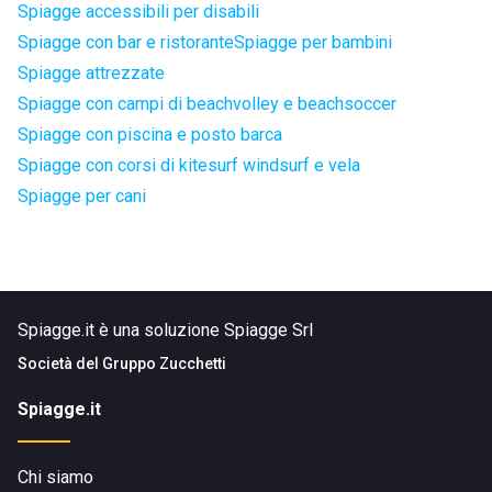
Spiagge accessibili per disabili
Spiagge con bar e ristorante
Spiagge per bambini
Spiagge attrezzate
Spiagge con campi di beachvolley e beachsoccer
Spiagge con piscina e posto barca
Spiagge con corsi di kitesurf windsurf e vela
Spiagge per cani
Spiagge.it è una soluzione Spiagge Srl
Società del
Gruppo Zucchetti
Spiagge.it
Chi siamo