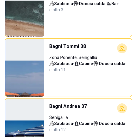
Sabbiosa
·
Doccia calda
·
Bar
·
e altri 3…
Bagni Tommi 38
Zona Ponente, Senigallia
Sabbiosa
·
Cabine
·
Doccia calda
·
e altri 11…
Bagni Andrea 37
Senigallia
Sabbiosa
·
Cabine
·
Doccia calda
·
e altri 12…