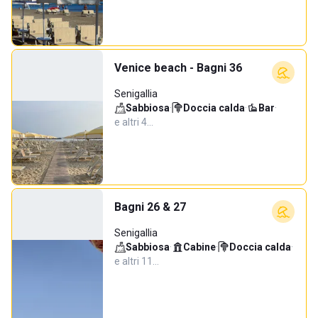
Venice beach - Bagni 36
Senigallia
Sabbiosa
·
Doccia calda
·
Bar
·
e altri 4…
Bagni 26 & 27
Senigallia
Sabbiosa
·
Cabine
·
Doccia calda
·
e altri 11…