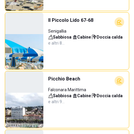
Il Piccolo Lido 67-68
Senigallia
Sabbiosa
·
Cabine
·
Doccia calda
·
e altri 8…
Picchio Beach
Falconara Marittima
Sabbiosa
·
Cabine
·
Doccia calda
·
e altri 9…