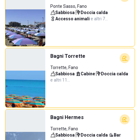
Ponte Sasso, Fano
Sabbiosa
·
Doccia calda
·
Accesso animali
·
e altri 7…
Bagni Torrette
Torrette, Fano
Sabbiosa
·
Cabine
·
Doccia calda
·
e altri 11…
Bagni Hermes
Torrette, Fano
Sabbiosa
·
Doccia calda
·
Bar
·