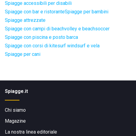
Spiagge accessibili per disabili
Spiagge con bar e ristorante
Spiagge per bambini
Spiagge attrezzate
Spiagge con campi di beachvolley e beachsoccer
Spiagge con piscina e posto barca
Spiagge con corsi di kitesurf windsurf e vela
Spiagge per cani
Spiagge.it
Chi siamo
Magazine
La nostra linea editoriale