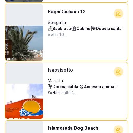
Bagni Giuliana 12
Senigallia
Sabbiosa
·
Cabine
·
Doccia calda
·
e altri 10…
Isassisotto
Marotta
Doccia calda
·
Accesso animali
·
Bar
·
e altri 4…
Islamorada Dog Beach