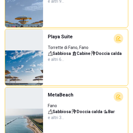
e altri 9…
Playa Suite
Torrette di Fano, Fano
Sabbiosa
·
Cabine
·
Doccia calda
·
e altri 6…
MetaBeach
Fano
Sabbiosa
·
Doccia calda
·
Bar
·
e altri 3…