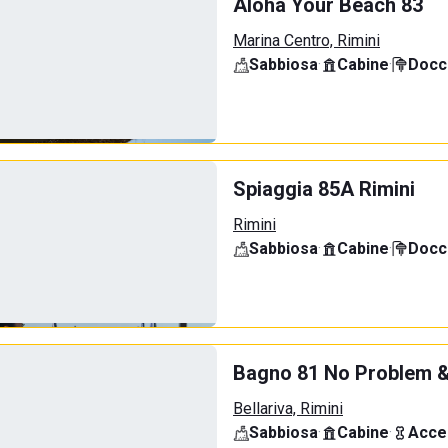
Aloha Your Beach 83
Marina Centro, Rimini
Sabbiosa
·
Cabine
·
Docci
Spiaggia 85A Rimini
Rimini
Sabbiosa
·
Cabine
·
Docci
Bagno 81 No Problem &
Bellariva, Rimini
Sabbiosa
·
Cabine
·
Acce