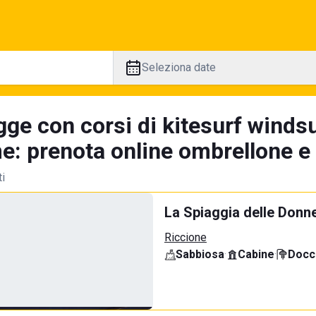
Seleziona date
gge con corsi di kitesurf winds
e: prenota online ombrellone e 
ti
La Spiaggia delle Donn
Riccione
Sabbiosa
·
Cabine
·
Docci