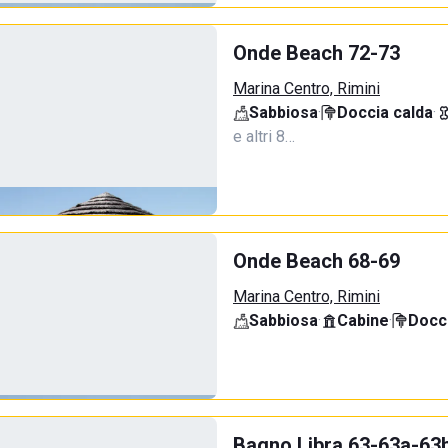
Onde Beach 72-73
Marina Centro, Rimini
Sabbiosa
·
Doccia calda
·
e altri 8…
Onde Beach 68-69
Marina Centro, Rimini
Sabbiosa
·
Cabine
·
Docci
Bagno Libra 63-63a-63