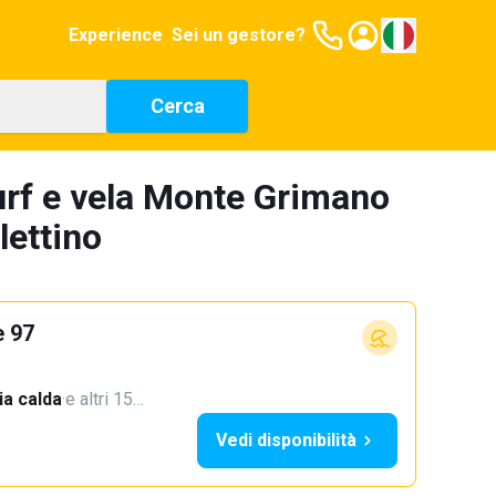
Experience
Sei un gestore?
Cerca
urf e vela Monte Grimano
lettino
e 97
a calda
·
e altri 15…
Vedi disponibilità