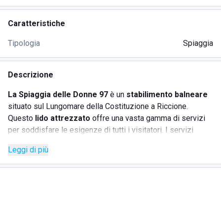
Caratteristiche
Tipologia
Spiaggia
Descrizione
La Spiaggia delle Donne 97
è un
stabilimento balneare
situato sul Lungomare della Costituzione a Riccione.
Questo
lido attrezzato
offre una vasta gamma di servizi
per soddisfare le esigenze di tutti i visitatori. I servizi
includono cabine private, docce con acqua potabile,
Leggi di più
deposito gonfiabili, aree relax con Wi-Fi gratuito, e un'ampia
gamma di attività sportive e di intrattenimento. È il luogo
ideale per
famiglie
in cerca di
relax
e divertimento, con un
parco giochi per bambini e animazione giornaliera.