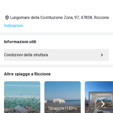
SERVIZI
Spiaggia accessibile ai disabili
Lungomare della Costituzione Zona, 97, 47838, Riccione
WiFi gratuito
Indicazioni
Animazione giornaliera
Area giochi
Bar e ristorante
Informazioni utili
Cabine private
Calcio balilla
Condizioni della struttura
Noleggio canoe e pedalò
Giochi da tavolo
Massaggio Shiatsu
Altre spiagge a Riccione
Nursery
Corsi di Piadina Romagnola
Cassette di sicurezza
DOVE SI TROVA LA SPIAGGIA DELLE DONNE 97
Spiaggia (130-