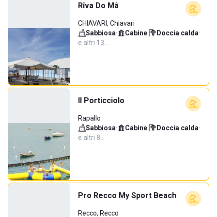
Rîva Do Mâ
CHIAVARI, Chiavari
Sabbiosa
·
Cabine
·
Doccia calda
·
e altri 13…
Il Porticciolo
Rapallo
Sabbiosa
·
Cabine
·
Doccia calda
·
e altri 8…
Pro Recco My Sport Beach
Recco, Recco