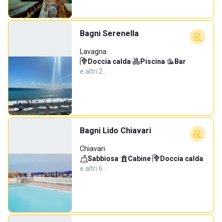
Bagni Serenella
Lavagna
Doccia calda
·
Piscina
·
Bar
·
e altri 2…
Bagni Lido Chiavari
Chiavari
Sabbiosa
·
Cabine
·
Doccia calda
·
e altri 6…