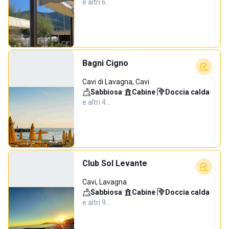
e altri 6…
Bagni Cigno
Cavi di Lavagna, Cavi
Sabbiosa
·
Cabine
·
Doccia calda
·
e altri 4…
Club Sol Levante
Cavi, Lavagna
Sabbiosa
·
Cabine
·
Doccia calda
·
e altri 9…