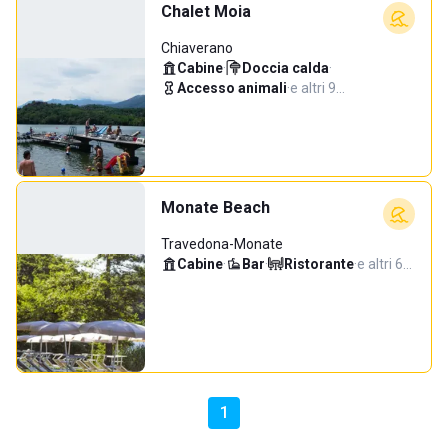
Chalet Moia
Chiaverano
Cabine
·
Doccia calda
·
Accesso animali
·
e altri 9…
Monate Beach
Travedona-Monate
Cabine
·
Bar
·
Ristorante
·
e altri 6…
1