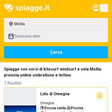
Mollia
Seleziona date
Cerca
Spiagge con corsi di kitesurf windsurf e vela Mollia:
prenota online ombrellone e lettino
7 Risultati
Lido di Omegna
Omegna
Doccia calda
·
Piscina
·