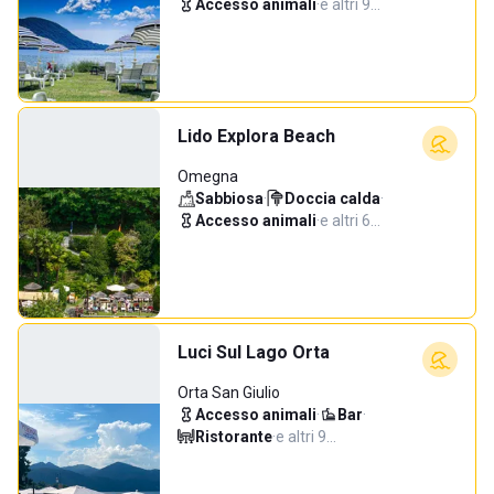
Accesso animali
·
e altri 9…
Lido Explora Beach
Omegna
Sabbiosa
·
Doccia calda
·
Accesso animali
·
e altri 6…
Luci Sul Lago Orta
Orta San Giulio
Accesso animali
·
Bar
·
Ristorante
·
e altri 9…