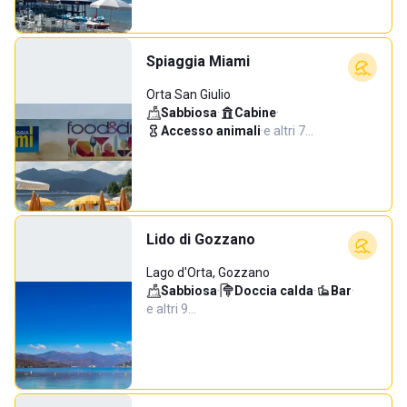
Spiaggia Miami
Orta San Giulio
Sabbiosa
·
Cabine
·
Accesso animali
·
e altri 7…
Lido di Gozzano
Lago d'Orta, Gozzano
Sabbiosa
·
Doccia calda
·
Bar
·
e altri 9…