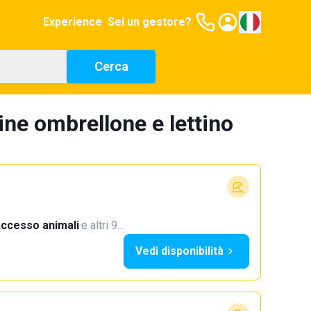
Experience
Sei un gestore?
Cerca
ine ombrellone e lettino
ccesso animali
·
e altri 9…
Vedi disponibilità