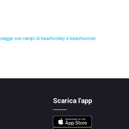
piagge con campi di beachvolley e beachsoccer
Scarica l'app