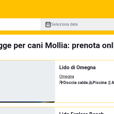
Seleziona date
ge per cani Mollia: prenota onl
Lido di Omegna
Omegna
Doccia calda
·
Piscina
·
A