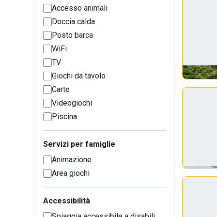
Accesso animali
Doccia calda
Posto barca
WiFi
TV
Giochi da tavolo
Carte
Videogiochi
Piscina
Servizi per famiglie
Animazione
Area giochi
Accessibilità
Spiaggia accessibile a disabili