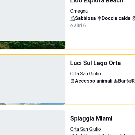
Lido Explora Beach
Omegna
Sabbiosa
·
Doccia calda
·
e altri 6…
Luci Sul Lago Orta
Orta San Giulio
Accesso animali
·
Bar
·
R
Spiaggia Miami
Orta San Giulio