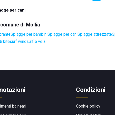
agge per cani
l comune di Mollia
orante
Spiagge per bambini
Spiagge per cani
Spiagge attrezzate
S
i kitesurf windsurf e vela
notazioni
Condizioni
limenti balneari
Cookie policy