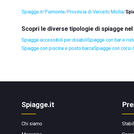
Spiagge.it
Piemonte
Provincia di Vercelli
Mollia
Spi
Scopri le diverse tipologie di spiagge ne
Spiagge accessibili per disabili
Spiagge con bar e rist
Spiagge con piscina e posto barca
Spiagge con corsi d
Spiagge.it
Pre
Chi siamo
Stabi