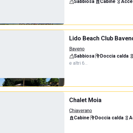
Sabbiosa
·
Cabine
·
Acce
Lido Beach Club Baven
Baveno
Sabbiosa
·
Doccia calda
·
e altri 6…
Chalet Moia
Chiaverano
Cabine
·
Doccia calda
·
A