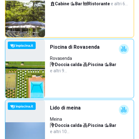
Cabine
·
Bar
·
Ristorante
·
e altri 6…
Piscina di Rovasenda
Rovasenda
Doccia calda
·
Piscina
·
Bar
·
e altri 9…
Lido di meina
Meina
Doccia calda
·
Piscina
·
Bar
·
e altri 10…