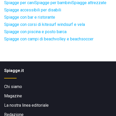
Spiagge per cani
Spiagge per bambini
Spiagge attrezzate
Spiagge accessibili per disabili
Spiagge con bar e ristorante
Spiagge con corsi di kitesurf windsurf e vela
Spiagge con piscina e posto barca
Spiagge con campi di beachvolley e beachsoccer
Spiagge.it
Chi siamo
Magazine
La nostra linea editoriale
Redazione