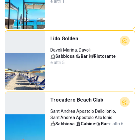
e altri 1…
Lido Golden
Davoli Marina, Davoli
Sabbiosa
·
Bar
·
Ristorante
·
e altri 5…
Trocadero Beach Club
Sant Andrea Apostolo Dello Ionio,
Sant'Andrea Apostolo Allo Ionio
Sabbiosa
·
Cabine
·
Bar
·
e altri 6…