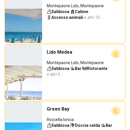
Montepaone Lido, Montepaone
Sabbiosa
·
Cabine
·
Accesso animali
·
e altri 10…
Lido Medea
Montepaone Lido, Montepaone
Sabbiosa
·
Bar
·
Ristorante
·
e altri 9…
Green Bay
Roccella Ionica
Sabbiosa
·
Doccia calda
·
Bar
·