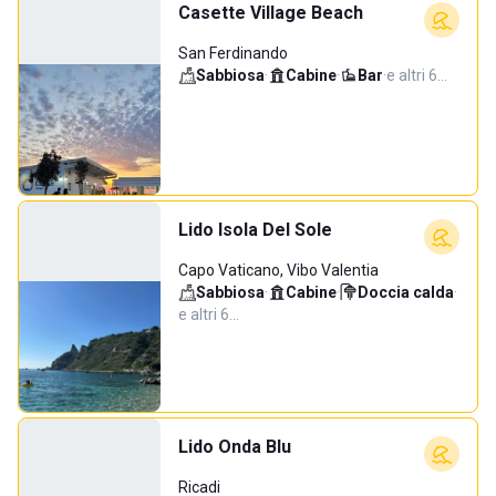
Casette Village Beach
San Ferdinando
Sabbiosa
·
Cabine
·
Bar
·
e altri 6…
Lido Isola Del Sole
Capo Vaticano, Vibo Valentia
Sabbiosa
·
Cabine
·
Doccia calda
·
e altri 6…
Lido Onda Blu
Ricadi