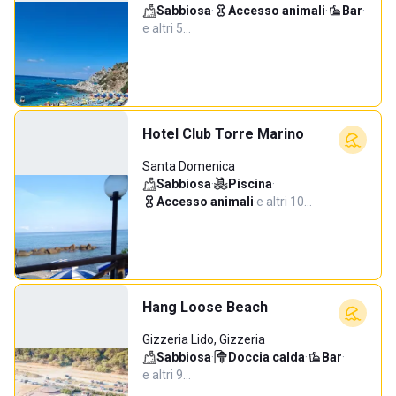
Sabbiosa
·
Accesso animali
·
Bar
·
e altri 5…
Hotel Club Torre Marino
Santa Domenica
Sabbiosa
·
Piscina
·
Accesso animali
·
e altri 10…
Hang Loose Beach
Gizzeria Lido, Gizzeria
Sabbiosa
·
Doccia calda
·
Bar
·
e altri 9…