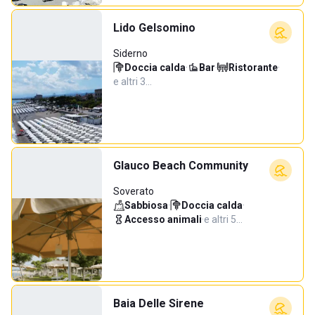
Lido Gelsomino
Siderno
Doccia calda
·
Bar
·
Ristorante
·
e altri 3…
Glauco Beach Community
Soverato
Sabbiosa
·
Doccia calda
·
Accesso animali
·
e altri 5…
Baia Delle Sirene