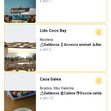
e altri 7…
Lido Coco Bay
Nicotera
Sabbiosa
·
Accesso animali
·
Bar
·
e altri 5…
Casa Galea
Briatico, Vibo Valentia
Sabbiosa
·
Cabine
·
Doccia calda
·
e altri 10…