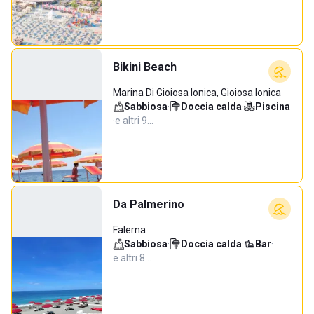
Bikini Beach
Marina Di Gioiosa Ionica, Gioiosa Ionica
Sabbiosa
·
Doccia calda
·
Piscina
·
e altri 9…
Da Palmerino
Falerna
Sabbiosa
·
Doccia calda
·
Bar
·
e altri 8…