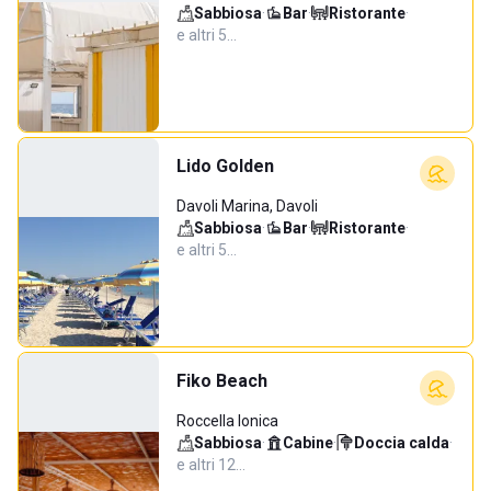
Sabbiosa
·
Bar
·
Ristorante
·
e altri 5…
Lido Golden
Davoli Marina, Davoli
Sabbiosa
·
Bar
·
Ristorante
·
e altri 5…
Fiko Beach
Roccella Ionica
Sabbiosa
·
Cabine
·
Doccia calda
·
e altri 12…