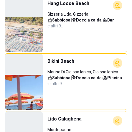
Hang Loose Beach
Gizzeria Lido, Gizzeria
Sabbiosa
·
Doccia calda
·
Bar
·
e altri 9…
Bikini Beach
Marina Di Gioiosa Ionica, Gioiosa Ionica
Sabbiosa
·
Doccia calda
·
Piscina
·
e altri 9…
Lido Calaghena
Montepaone