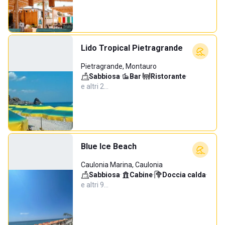
Lido Tropical Pietragrande
Pietragrande, Montauro
Sabbiosa
·
Bar
·
Ristorante
·
e altri 2…
Blue Ice Beach
Caulonia Marina, Caulonia
Sabbiosa
·
Cabine
·
Doccia calda
·
e altri 9…