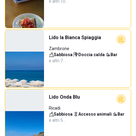
e altri 10…
Lido la Bianca Spiaggia
Zambrone
Sabbiosa
·
Doccia calda
·
Bar
·
e altri 7…
Lido Onda Blu
Ricadi
Sabbiosa
·
Accesso animali
·
Bar
·
e altri 5…