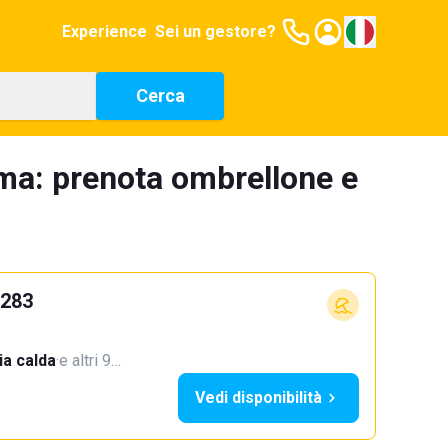
Experience
Sei un gestore?
Cerca
ima: prenota ombrellone e
 283
a calda
·
e altri 9…
Vedi disponibilità