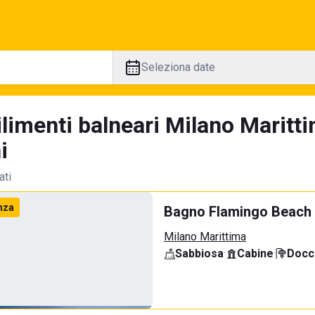
Seleziona date
ilimenti balneari Milano Maritt
i
ati
nza
Bagno Flamingo Beach
Milano Marittima
Sabbiosa
·
Cabine
·
Docci