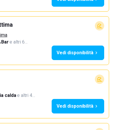
ttima
tima
Bar
·
e altri 6…
Vedi disponibilità
a calda
·
e altri 4…
Vedi disponibilità