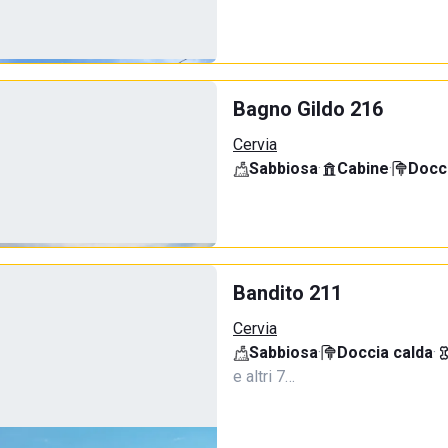
Bagno Gildo 216
Cervia
Sabbiosa
·
Cabine
·
Docci
Bandito 211
Cervia
Sabbiosa
·
Doccia calda
·
e altri 7…