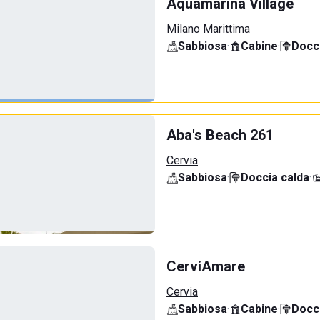
Aquamarina Village
Milano Marittima
Sabbiosa
·
Cabine
·
Docci
Aba's Beach 261
Cervia
Sabbiosa
·
Doccia calda
·
CerviAmare
Cervia
Sabbiosa
·
Cabine
·
Docci