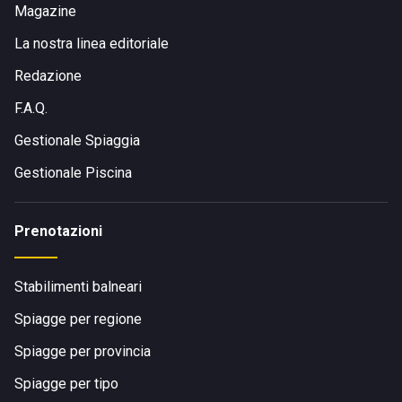
Cesena Nord, seguendo poi le indicazioni per Milano
Magazine
Marittima e Via VII Traversa.
La nostra linea editoriale
In treno:
La stazione ferroviaria più vicina è Cervia-
Milano Marittima, con collegamenti frequenti e comodi
Redazione
servizi di trasporto pubblico fino alla spiaggia.
F.A.Q.
In autobus:
Servizi di autobus locali collegano Milano
Marittima con le principali città della regione, con
Gestionale Spiaggia
fermate vicine alla spiaggia.
Gestionale Piscina
Prenotazioni
Stabilimenti balneari
Spiagge per regione
Spiagge per provincia
Spiagge per tipo