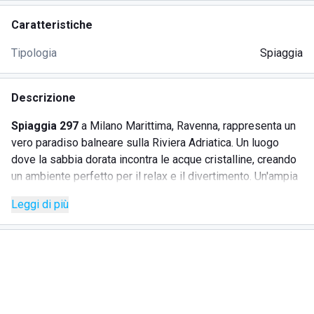
Caratteristiche
Tipologia
Spiaggia
Descrizione
Spiaggia 297
a Milano Marittima, Ravenna, rappresenta un
vero paradiso balneare sulla Riviera Adriatica. Un luogo
dove la sabbia dorata incontra le acque cristalline, creando
un ambiente perfetto per il relax e il divertimento. Un'ampia
gamma di servizi esclusivi garantisce un'esperienza
Leggi di più
indimenticabile per ogni visitatore.
SERVIZI
Area relax:
Zone attrezzate con lettini e ombrelloni per
il massimo comfort