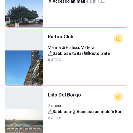
Accesso animali
·
e altri 13…
Ristoo Club
Marina di Pisticci, Matera
Sabbiosa
·
Bar
·
Ristorante
·
e altri 5…
Lido Del Borgo
Pisticci
Sabbiosa
·
Accesso animali
·
Bar
·
e altri 6…