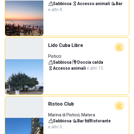
Sabbiosa
·
Accesso animali
·
Bar
·
e altri 4…
Lido Cuba Libre
Pisticci
Sabbiosa
·
Doccia calda
·
Accesso animali
·
e altri 13…
Ristoo Club
Marina di Pisticci, Matera
Sabbiosa
·
Bar
·
Ristorante
·
e altri 5…