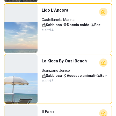
Lido L'Ancora
Castellaneta Marina
Sabbiosa
·
Doccia calda
·
Bar
·
e altri 4…
La Kicca By Oasi Beach
Scanzano Jonico
Sabbiosa
·
Accesso animali
·
Bar
·
e altri 5…
Il Faro