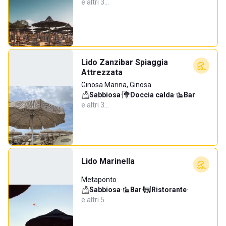
e altri 3…
Lido Zanzibar Spiaggia
Attrezzata
Ginosa Marina, Ginosa
Sabbiosa
·
Doccia calda
·
Bar
·
e altri 3…
Lido Marinella
Metaponto
Sabbiosa
·
Bar
·
Ristorante
·
e altri 5…