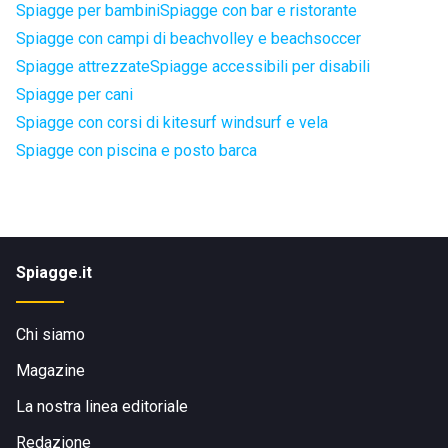
Spiagge per bambini
Spiagge con bar e ristorante
Spiagge con campi di beachvolley e beachsoccer
Spiagge attrezzate
Spiagge accessibili per disabili
Spiagge per cani
Spiagge con corsi di kitesurf windsurf e vela
Spiagge con piscina e posto barca
Spiagge.it
Chi siamo
Magazine
La nostra linea editoriale
Redazione