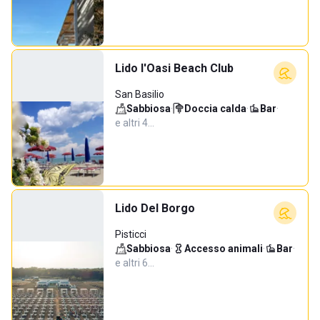
Lido l'Oasi Beach Club
San Basilio
Sabbiosa
·
Doccia calda
·
Bar
·
e altri 4…
Lido Del Borgo
Pisticci
Sabbiosa
·
Accesso animali
·
Bar
·
e altri 6…