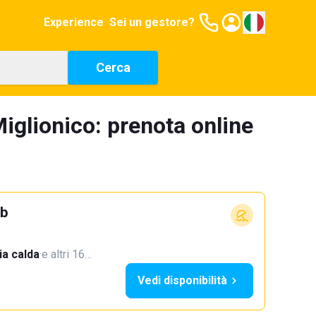
Experience
Sei un gestore?
Cerca
iglionico: prenota online
ub
a calda
·
e altri 16…
Vedi disponibilità