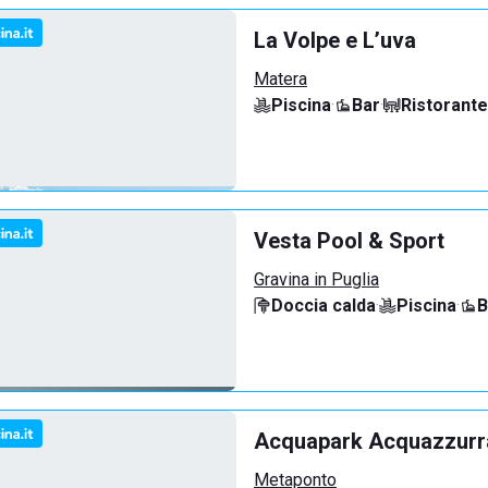
La Volpe e L’uva
Matera
Piscina
·
Bar
·
Ristorante
Vesta Pool & Sport
Gravina in Puglia
Doccia calda
·
Piscina
·
B
Acquapark Acquazzurra
Metaponto