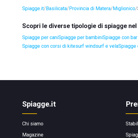
Spiagge.it
Basilicata
Provincia di Matera
Miglionico
Scopri le diverse tipologie di spiagge ne
Spiagge per cani
Spiagge per bambini
Spiagge con bar 
Spiagge con corsi di kitesurf windsurf e vela
Spiagge 
Spiagge.it
Pre
Chi siamo
Stabi
Magazine
Spiag