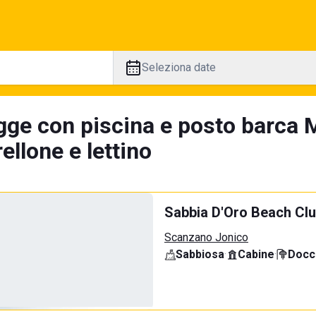
Seleziona date
gge con piscina e posto barca M
llone e lettino
Sabbia D'Oro Beach Cl
Scanzano Jonico
Sabbiosa
·
Cabine
·
Docci