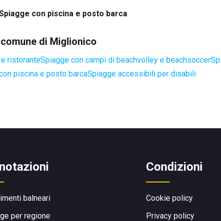
Spiagge con piscina e posto barca
l comune di Miglionico
e ristorante
Spiagge con campi di beachvolley e beachsoccer
Sp
con piscina e posto barca
Spiagge accessibili per disabili
notazioni
Condizioni
limenti balneari
Cookie policy
ge per regione
Privacy policy