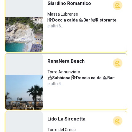
Giardino Romantico
Massa Lubrense
Doccia calda
·
Bar
·
Ristorante
·
e altri 6…
RenaNera Beach
Torre Annunziata
Sabbiosa
·
Doccia calda
·
Bar
·
e altri 4…
Lido La Sirenetta
Torre del Greco