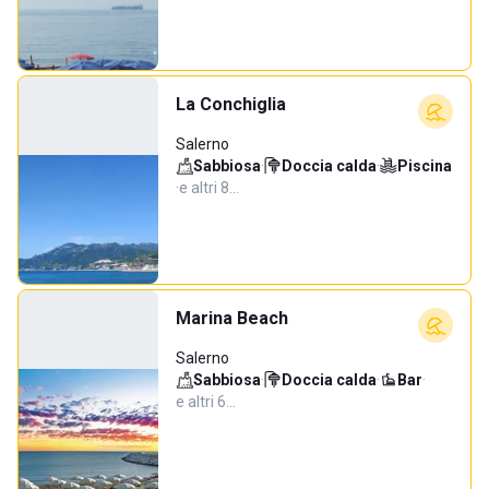
La Conchiglia
Salerno
Sabbiosa
·
Doccia calda
·
Piscina
·
e altri 8…
Marina Beach
Salerno
Sabbiosa
·
Doccia calda
·
Bar
·
e altri 6…