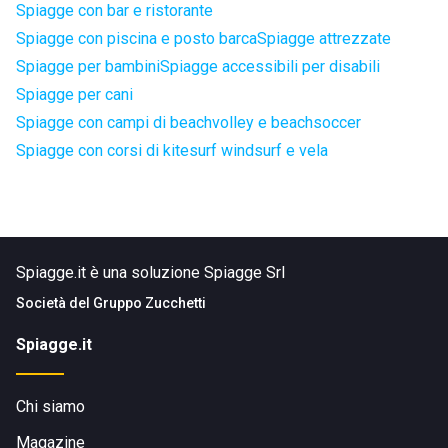
Spiagge con bar e ristorante
Spiagge con piscina e posto barca
Spiagge attrezzate
Spiagge per bambini
Spiagge accessibili per disabili
Spiagge per cani
Spiagge con campi di beachvolley e beachsoccer
Spiagge con corsi di kitesurf windsurf e vela
Spiagge.it è una soluzione Spiagge Srl
Società del
Gruppo Zucchetti
Spiagge.it
Chi siamo
Magazine