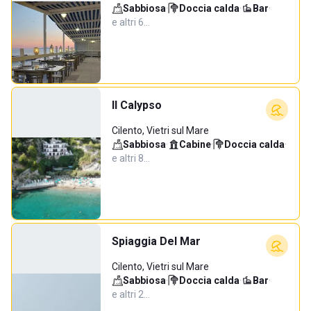
Sabbiosa
·
Doccia calda
·
Bar
·
e altri 6…
Il Calypso
Cilento, Vietri sul Mare
Sabbiosa
·
Cabine
·
Doccia calda
·
e altri 8…
Spiaggia Del Mar
Cilento, Vietri sul Mare
Sabbiosa
·
Doccia calda
·
Bar
·
e altri 2…