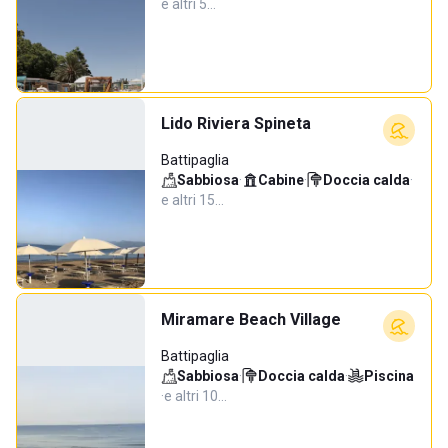
e altri 5…
Lido Riviera Spineta
Battipaglia
Sabbiosa
·
Cabine
·
Doccia calda
·
e altri 15…
Miramare Beach Village
Battipaglia
Sabbiosa
·
Doccia calda
·
Piscina
·
e altri 10…