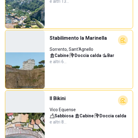
e altri 13…
Stabilimento la Marinella
Sorrento, Sant'Agnello
Cabine
·
Doccia calda
·
Bar
·
e altri 6…
Il Bikini
Vico Equense
Sabbiosa
·
Cabine
·
Doccia calda
·
e altri 8…