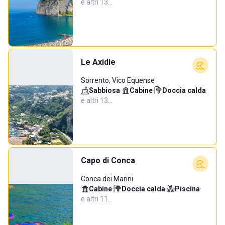
e altri 13…
Le Axidie
Sorrento, Vico Equense
Sabbiosa
·
Cabine
·
Doccia calda
·
e altri 13…
Capo di Conca
Conca dei Marini
Cabine
·
Doccia calda
·
Piscina
·
e altri 11…