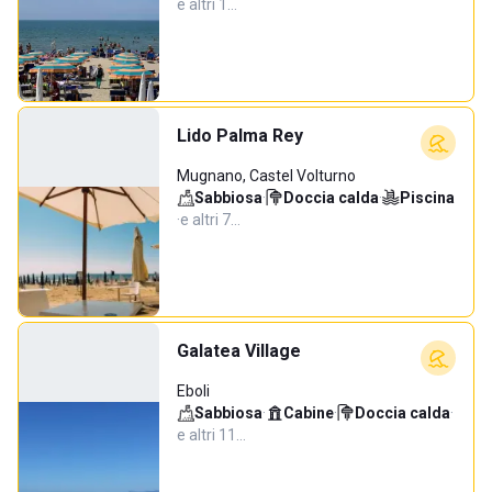
e altri 1…
Lido Palma Rey
Mugnano, Castel Volturno
Sabbiosa
·
Doccia calda
·
Piscina
·
e altri 7…
Galatea Village
Eboli
Sabbiosa
·
Cabine
·
Doccia calda
·
e altri 11…