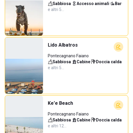
Sabbiosa
·
Accesso animali
·
Bar
·
e altri 5…
Lido Albatros
Pontecagnano Faiano
Sabbiosa
·
Cabine
·
Doccia calda
·
e altri 5…
Ke'e Beach
Pontecagnano Faiano
Sabbiosa
·
Cabine
·
Doccia calda
·
e altri 12…