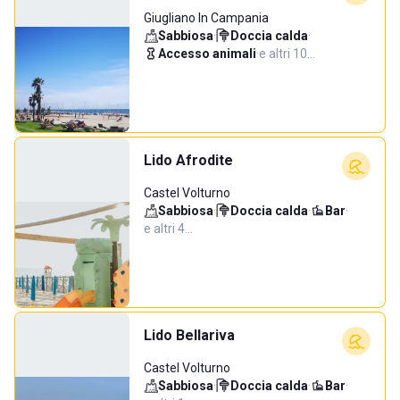
Giugliano In Campania
Sabbiosa
·
Doccia calda
·
Accesso animali
·
e altri 10…
Lido Afrodite
Castel Volturno
Sabbiosa
·
Doccia calda
·
Bar
·
e altri 4…
Lido Bellariva
Castel Volturno
Sabbiosa
·
Doccia calda
·
Bar
·