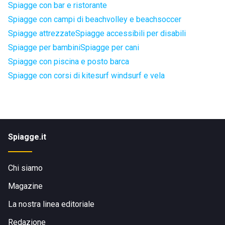
Spiagge con bar e ristorante
Spiagge con campi di beachvolley e beachsoccer
Spiagge attrezzate
Spiagge accessibili per disabili
Spiagge per bambini
Spiagge per cani
Spiagge con piscina e posto barca
Spiagge con corsi di kitesurf windsurf e vela
Spiagge.it
Chi siamo
Magazine
La nostra linea editoriale
Redazione