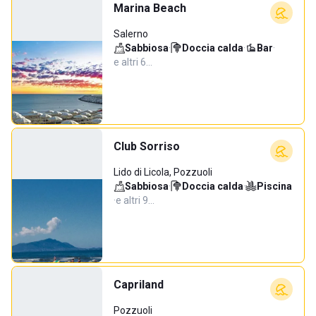
Marina Beach
Salerno
Sabbiosa
·
Doccia calda
·
Bar
·
e altri 6…
Club Sorriso
Lido di Licola, Pozzuoli
Sabbiosa
·
Doccia calda
·
Piscina
·
e altri 9…
Capriland
Pozzuoli