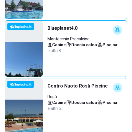
Blueplanet4.0
Montecchio Precalcino
Cabine
·
Doccia calda
·
Piscina
·
e altri 8…
Centro Nuoto Rosà Piscine
Rosà
Cabine
·
Doccia calda
·
Piscina
·
e altri 5…