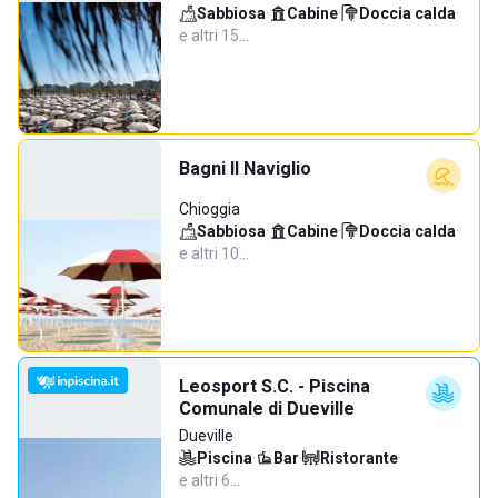
Sabbiosa
·
Cabine
·
Doccia calda
·
e altri 15…
Bagni Il Naviglio
Chioggia
Sabbiosa
·
Cabine
·
Doccia calda
·
e altri 10…
Leosport S.C. - Piscina
Comunale di Dueville
Dueville
Piscina
·
Bar
·
Ristorante
·
e altri 6…