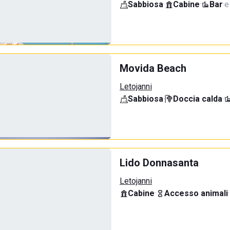
Sabbiosa
·
Cabine
·
Bar
·
e
Movida Beach
Letojanni
Sabbiosa
·
Doccia calda
·
Lido Donnasanta
Letojanni
Cabine
·
Accesso animali
·