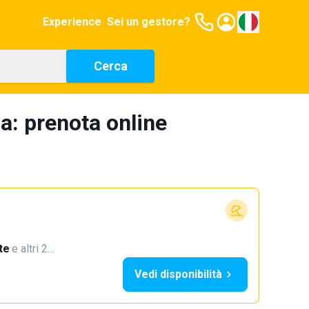
Experience
Sei un gestore?
Cerca
a: prenota online
te
·
e altri 2…
Vedi disponibilità