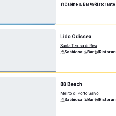
Cabine
·
Bar
·
Ristorante
·
Lido Odissea
Santa Teresa di Riva
Sabbiosa
·
Bar
·
Ristoran
88 Beach
Melito di Porto Salvo
Sabbiosa
·
Bar
·
Ristoran