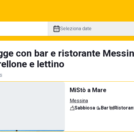
Seleziona date
gge con bar e ristorante Messin
llone e lettino
ti
MiStò a Mare
Messina
Sabbiosa
·
Bar
·
Ristoran