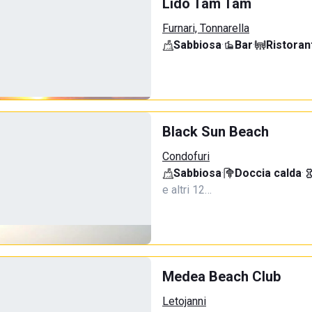
Lido Tam Tam
Furnari, Tonnarella
Sabbiosa
·
Bar
·
Ristoran
Black Sun Beach
Condofuri
Sabbiosa
·
Doccia calda
·
e altri 12…
Medea Beach Club
Letojanni