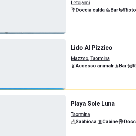
Letojanni
Doccia calda
·
Bar
·
Rist
Lido Al Pizzico
Mazzeo, Taormina
Accesso animali
·
Bar
·
R
Playa Sole Luna
Taormina
Sabbiosa
·
Cabine
·
Docci