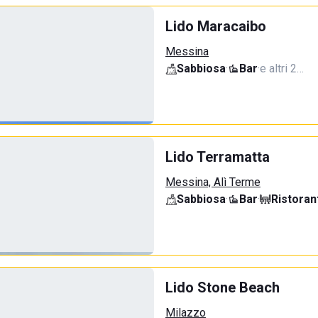
Lido Maracaibo
Messina
Sabbiosa
·
Bar
·
e altri 2…
Lido Terramatta
Messina, Alì Terme
Sabbiosa
·
Bar
·
Ristoran
Lido Stone Beach
Milazzo