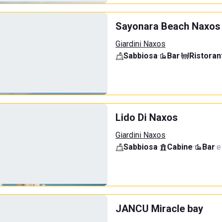
Sayonara Beach Naxos
Giardini Naxos
Sabbiosa
·
Bar
·
Ristoran
Lido Di Naxos
Giardini Naxos
Sabbiosa
·
Cabine
·
Bar
·
e
JANCU Miracle bay