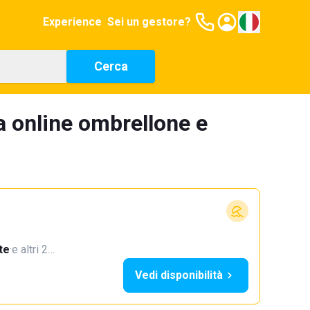
Experience
Sei un gestore?
Cerca
a online ombrellone e
te
·
e altri 2…
Vedi disponibilità