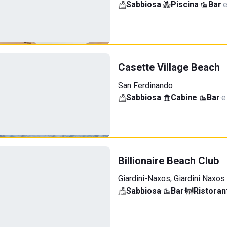
Sabbiosa
·
Piscina
·
Bar
·
e
Casette Village Beach
San Ferdinando
Sabbiosa
·
Cabine
·
Bar
·
e
Billionaire Beach Club
Giardini-Naxos, Giardini Naxos
Sabbiosa
·
Bar
·
Ristoran