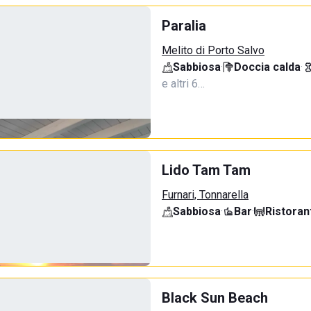
Paralia
Melito di Porto Salvo
Sabbiosa
·
Doccia calda
·
e altri 6…
Lido Tam Tam
Furnari, Tonnarella
Sabbiosa
·
Bar
·
Ristoran
Black Sun Beach