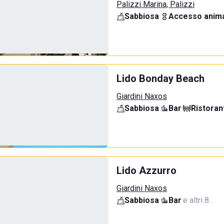
Palizzi Marina, Palizzi
Sabbiosa
·
Accesso anima
Lido Bonday Beach
Giardini Naxos
Sabbiosa
·
Bar
·
Ristoran
Lido Azzurro
Giardini Naxos
Sabbiosa
·
Bar
·
e altri 8…