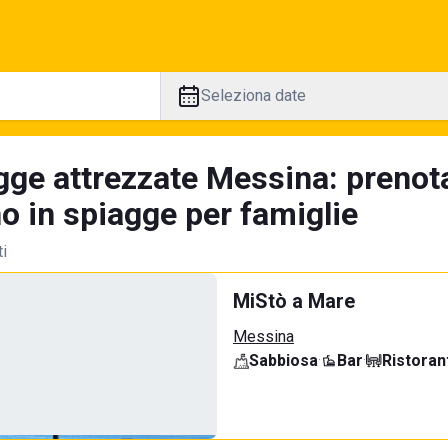
Seleziona date
gge attrezzate Messina: prenot
no in spiagge per famiglie
ti
MiStò a Mare
Messina
Sabbiosa
·
Bar
·
Ristoran