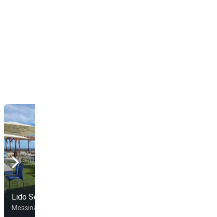
Lido Sea's Sport
Lido Horcynus Orca
Messina
Messina