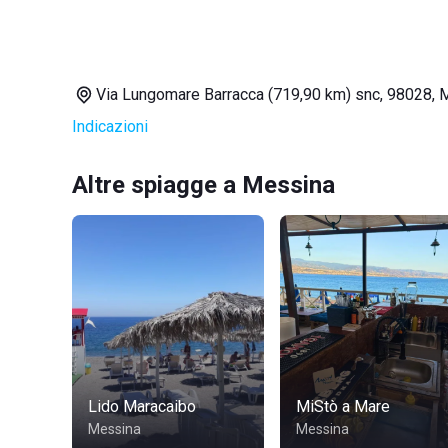
Via Lungomare Barracca (719,90 km) snc, 98028, 
Indicazioni
Altre spiagge a Messina
Lido Maracaibo
MiStò a Mare
Messina
Messina