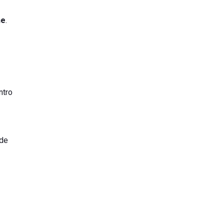
he
.
ntro
de