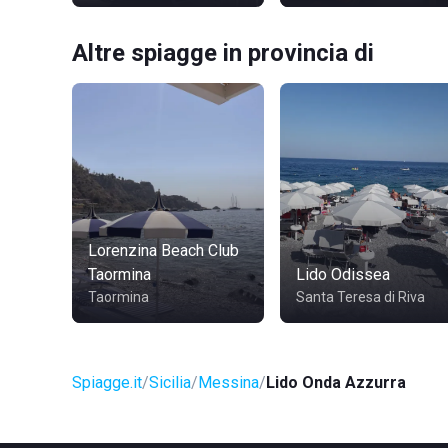
Altre spiagge in provincia di
Lorenzina Beach Club
Taormina
Lido Odissea
Taormina
Santa Teresa di Riva
Spiagge.it
Sicilia
Messina
Lido Onda Azzurra