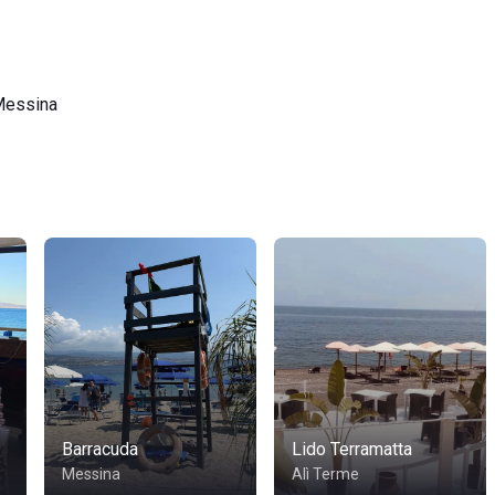
Messina
Barracuda
Lido Terramatta
Messina
Alì Terme