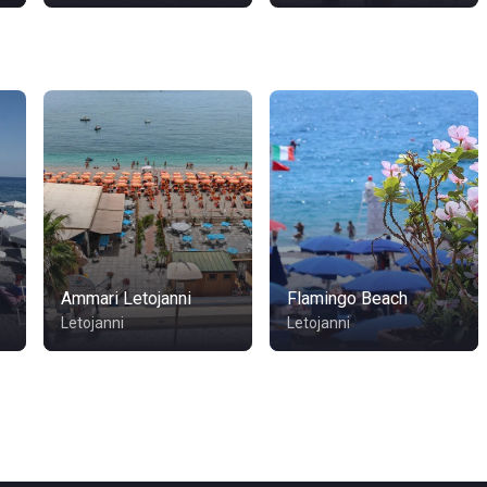
Ammari Letojanni
Flamingo Beach
Letojanni
Letojanni