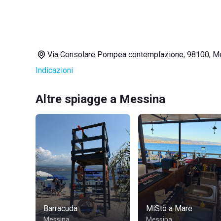
Via Consolare Pompea contemplazione, 98100, M
Indicazioni
Altre spiagge a Messina
Barracuda
MiStò a Mare
Messina
Messina