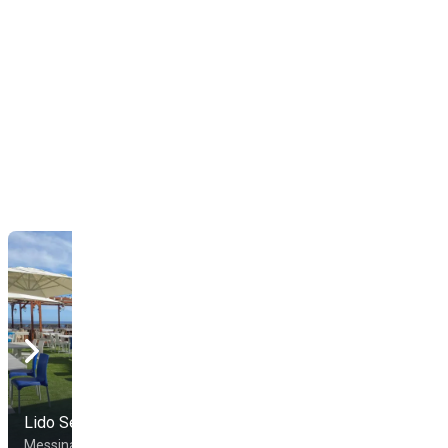
Lido Sea's Sport
Lido Horcynus Orca
Messina
Messina