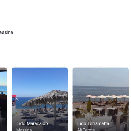
essina
Lido Maracaibo
Lido Terramatta
Messina
Alì Terme