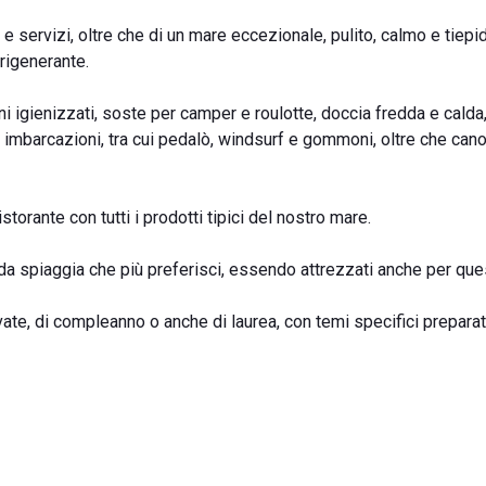
e servizi, oltre che di un mare eccezionale, pulito, calmo e tiepi
 rigenerante.
i igienizzati, soste per camper e roulotte, doccia fredda e calda
ole imbarcazioni, tra cui pedalò, windsurf e gommoni, oltre che can
torante con tutti i prodotti tipici del nostro mare.
t da spiaggia che più preferisci, essendo attrezzati anche per que
vate, di compleanno o anche di laurea, con temi specifici preparat