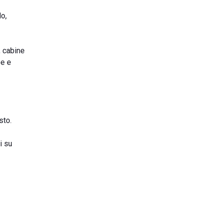
do,
, cabine
oe e
sto.
i su