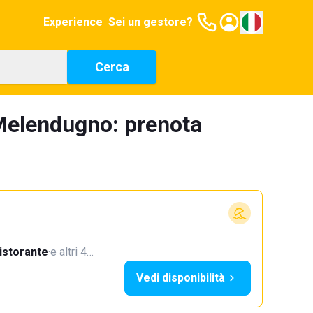
Experience
Sei un gestore?
Cerca
Melendugno: prenota
istorante
·
e altri 4…
Vedi disponibilità