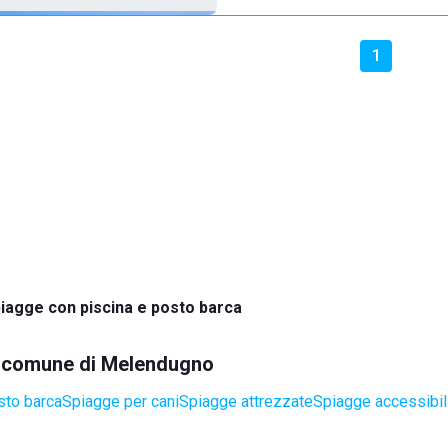
1
iagge con piscina e posto barca
el comune di Melendugno
sto barca
Spiagge per cani
Spiagge attrezzate
Spiagge accessibili