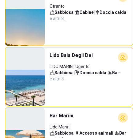
Otranto
Sabbiosa
·
Cabine
·
Doccia calda
·
e altri 8…
Lido Baia Degli Dei
LIDO MARINI, Ugento
Sabbiosa
·
Doccia calda
·
Bar
·
e altri 3…
Bar Marini
Lido Marini
Sabbiosa
·
Accesso animali
·
Bar
·