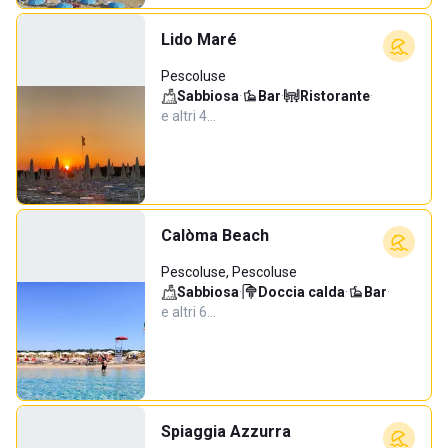
Lido Maré
Pescoluse
Sabbiosa
·
Bar
·
Ristorante
·
e altri 4…
Calòma Beach
Pescoluse, Pescoluse
Sabbiosa
·
Doccia calda
·
Bar
·
e altri 6…
Spiaggia Azzurra