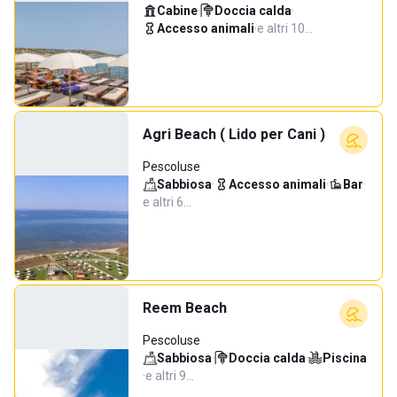
Cabine
·
Doccia calda
·
Accesso animali
·
e altri 10…
Agri Beach ( Lido per Cani )
Pescoluse
Sabbiosa
·
Accesso animali
·
Bar
·
e altri 6…
Reem Beach
Pescoluse
Sabbiosa
·
Doccia calda
·
Piscina
·
e altri 9…