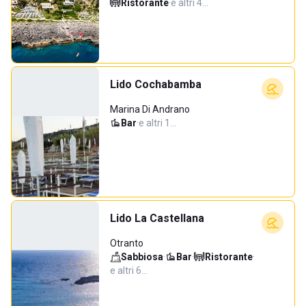
Ristorante
·
e altri 4…
Lido Cochabamba
Marina Di Andrano
Bar
·
e altri 1…
Lido La Castellana
Otranto
Sabbiosa
·
Bar
·
Ristorante
·
e altri 6…