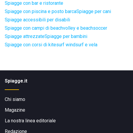
Spiagge con bar e ristorante
Spiagge con piscina e posto barca
Spiagge per cani
Spiagge accessibili per disabili
Spiagge con campi di beachvolley e beachsoccer
Spiagge attrezzate
Spiagge per bambini
Spiagge con corsi di kitesurf windsurf e vela
Spiagge.it
Chi siamo
Magazine
La nostra linea editoriale
Redazione