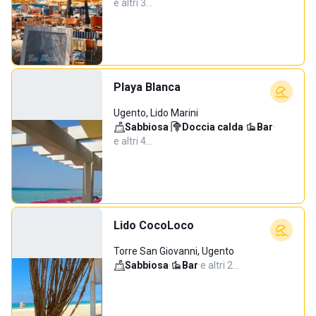
e altri 3…
Playa Blanca
Ugento, Lido Marini
Sabbiosa
·
Doccia calda
·
Bar
·
e altri 4…
Lido CocoLoco
Torre San Giovanni, Ugento
Sabbiosa
·
Bar
·
e altri 2…