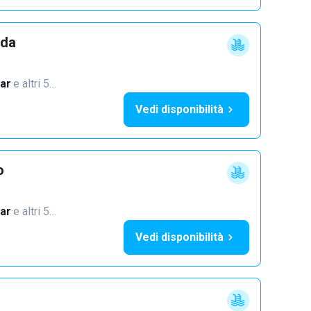
dda
ar
·
e altri 5…
Vedi disponibilità
o
ar
·
e altri 5…
Vedi disponibilità