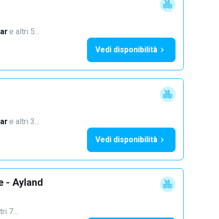
ar
·
e altri 5…
Vedi disponibilità
ar
·
e altri 3…
Vedi disponibilità
e - Ayland
tri 7…