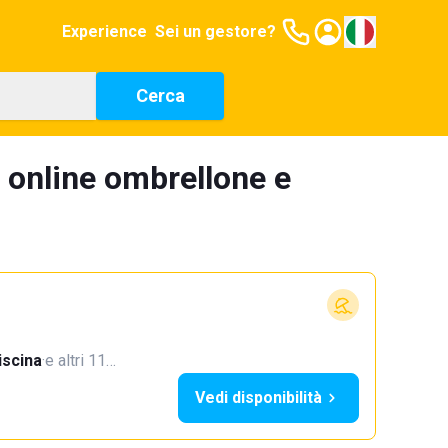
Experience
Sei un gestore?
Cerca
 online ombrellone e
iscina
·
e altri 11…
Vedi disponibilità