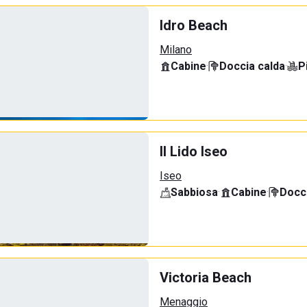
Idro Beach
Milano
Cabine
·
Doccia calda
·
P
Il Lido Iseo
Iseo
Sabbiosa
·
Cabine
·
Docci
Victoria Beach
Menaggio