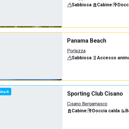
Sabbiosa
·
Cabine
·
Docci
Panama Beach
Porlezza
Sabbiosa
·
Accesso anima
Sporting Club Cisano
Cisano Bergamasco
Cabine
·
Doccia calda
·
B