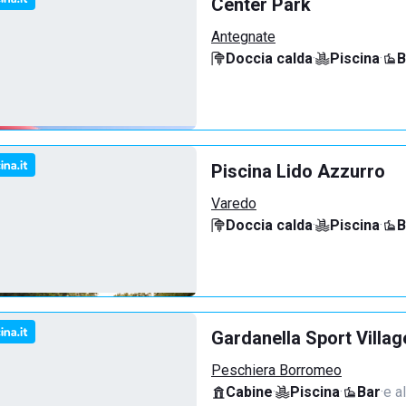
Center Park
Antegnate
Doccia calda
·
Piscina
·
B
Piscina Lido Azzurro
Varedo
Doccia calda
·
Piscina
·
B
Gardanella Sport Villag
Peschiera Borromeo
Cabine
·
Piscina
·
Bar
·
e al