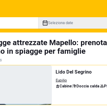
Seleziona date
gge attrezzate Mapello: prenota
no in spiagge per famiglie
ti
Lido Del Segrino
Eupilio
Cabine
·
Doccia calda
·
P