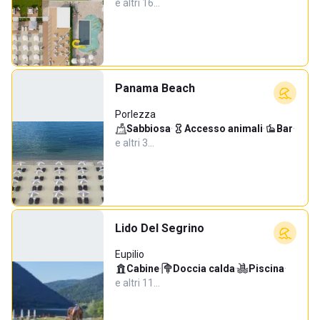
e altri 16…
Panama Beach
Porlezza
Sabbiosa
·
Accesso animali
·
Bar
·
e altri 3…
Lido Del Segrino
Eupilio
Cabine
·
Doccia calda
·
Piscina
·
e altri 11…