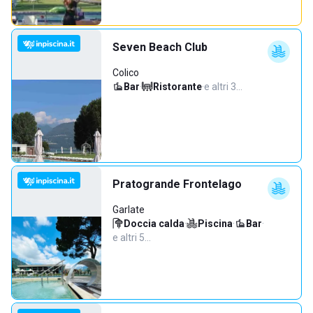
Seven Beach Club
Colico
Bar
·
Ristorante
·
e altri 3…
Pratogrande Frontelago
Garlate
Doccia calda
·
Piscina
·
Bar
·
e altri 5…