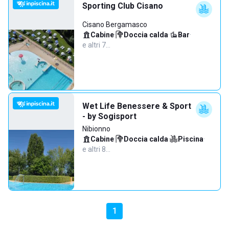
Sporting Club Cisano
Cisano Bergamasco
Cabine
·
Doccia calda
·
Bar
·
e altri 7…
Wet Life Benessere & Sport
- by Sogisport
Nibionno
Cabine
·
Doccia calda
·
Piscina
·
e altri 8…
1