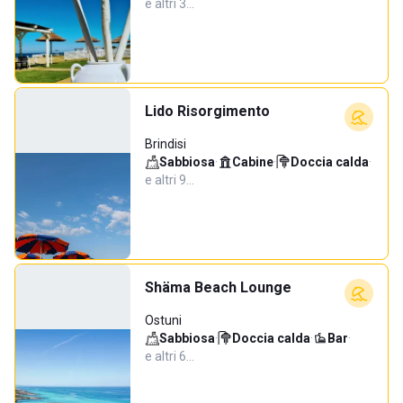
e altri 3…
Lido Risorgimento
Brindisi
Sabbiosa
·
Cabine
·
Doccia calda
·
e altri 9…
Shäma Beach Lounge
Ostuni
Sabbiosa
·
Doccia calda
·
Bar
·
e altri 6…