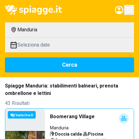
Manduria
Seleziona date
Cerca
Spiagge Manduria: stabilimenti balneari, prenota
ombrellone e lettini
43 Risultati
Boomerang Village
Manduria
Doccia calda
·
Piscina
·