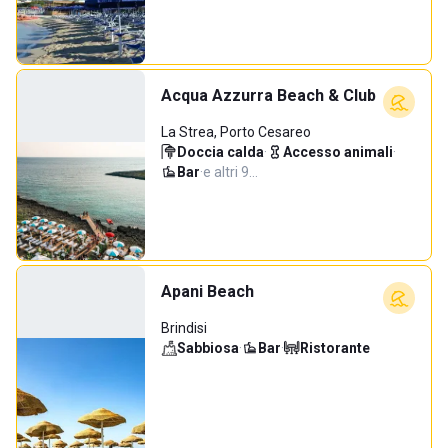
Acqua Azzurra Beach & Club
La Strea, Porto Cesareo
Doccia calda
·
Accesso animali
·
Bar
·
e altri 9…
Apani Beach
Brindisi
Sabbiosa
·
Bar
·
Ristorante