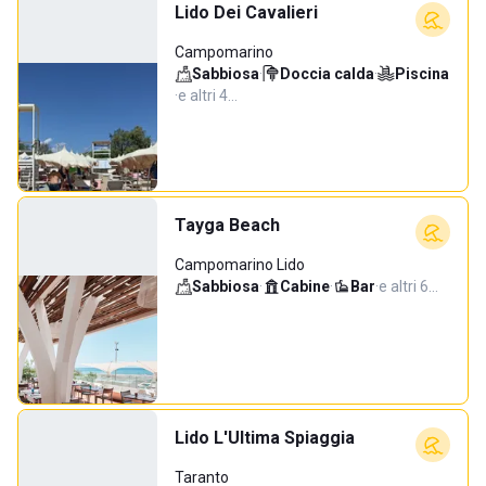
Lido Dei Cavalieri
Campomarino
Sabbiosa
·
Doccia calda
·
Piscina
·
e altri 4…
Tayga Beach
Campomarino Lido
Sabbiosa
·
Cabine
·
Bar
·
e altri 6…
Lido L'Ultima Spiaggia
Taranto