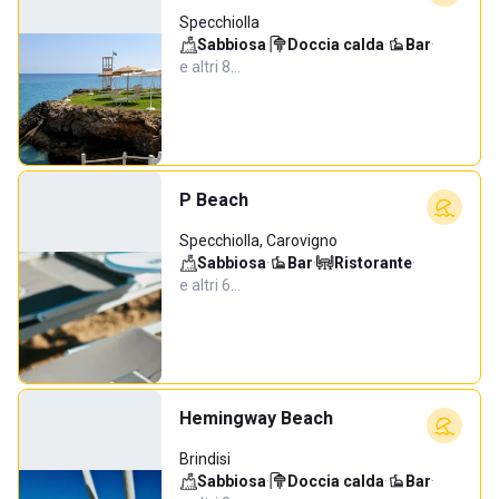
Specchiolla
Sabbiosa
·
Doccia calda
·
Bar
·
e altri 8…
P Beach
Specchiolla, Carovigno
Sabbiosa
·
Bar
·
Ristorante
·
e altri 6…
Hemingway Beach
Brindisi
Sabbiosa
·
Doccia calda
·
Bar
·