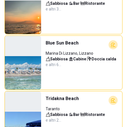
Sabbiosa
·
Bar
·
Ristorante
·
e altri 3…
Blue Sun Beach
Marina Di Lizzano, Lizzano
Sabbiosa
·
Cabine
·
Doccia calda
·
e altri 6…
Tridakna Beach
Taranto
Sabbiosa
·
Bar
·
Ristorante
·
e altri 2…