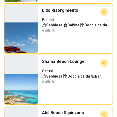
Lido Risorgimento
Brindisi
Sabbiosa
·
Cabine
·
Doccia calda
·
e altri 9…
Shäma Beach Lounge
Ostuni
Sabbiosa
·
Doccia calda
·
Bar
·
e altri 6…
Abil Beach Squinzano