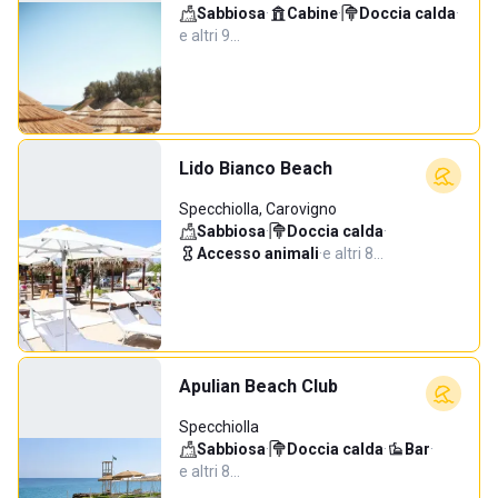
Sabbiosa
·
Cabine
·
Doccia calda
·
e altri 9…
Lido Bianco Beach
Specchiolla, Carovigno
Sabbiosa
·
Doccia calda
·
Accesso animali
·
e altri 8…
Apulian Beach Club
Specchiolla
Sabbiosa
·
Doccia calda
·
Bar
·
e altri 8…