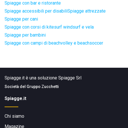
Spiagge con bar e ristorante
Spiagge accessibili per disabili
Spiagge attrezzate
Spiagge per cani
Spiagge con corsi di kitesurf windsurf e vela
Spiagge per bambini
Spiagge con campi di beachvolley e beachsoccer
Spiagge.it è una soluzione Spiagge Srl
Società del
Gruppo Zucchetti
Spiagge.it
Chi siamo
Magazine