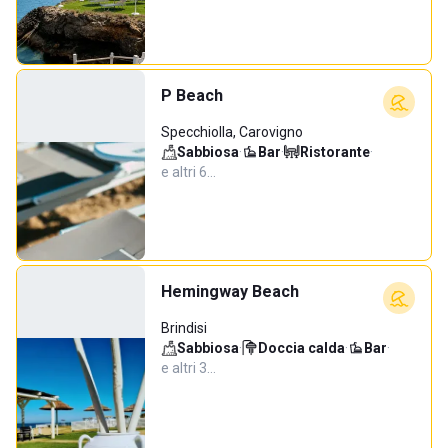
P Beach
Specchiolla, Carovigno
Sabbiosa
·
Bar
·
Ristorante
·
e altri 6…
Hemingway Beach
Brindisi
Sabbiosa
·
Doccia calda
·
Bar
·
e altri 3…