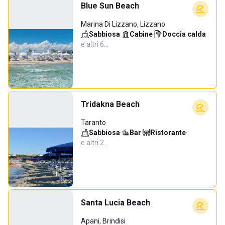
Blue Sun Beach
Marina Di Lizzano, Lizzano
Sabbiosa
·
Cabine
·
Doccia calda
·
e altri 6…
Tridakna Beach
Taranto
Sabbiosa
·
Bar
·
Ristorante
·
e altri 2…
Santa Lucia Beach
Apani, Brindisi