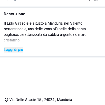
Descrizione
Il Lido Girasole è situato a Manduria, nel Salento
settentrionale, una delle zona più belle della costa
pugliese, caratterizzata da sabbia argentea e mare
cristallino.
Leggi di più
Trascorrere una vacanza qui equivale a concedersi un
sogno, lasciandosi coccolare dall'acqua del mare e dalla
sabbia calda.
Questo stabilimento balneare è strutturato in modo che gli
ospiti possano godere di tutti i servizi trascorrendo una
vacanza fatta di relax e tranquillità. La spiaggia è attrezzata
e lo staff sempre presente per risolvere eventuali problemi
e soddisfare le necessità dei clienti.
Via Delle Acacie 15 , 74024 , Manduria