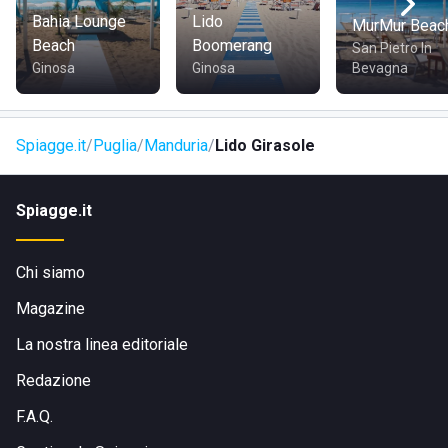
Bahia Lounge
Lido
MurMur Beac
Beach
Boomerang
San Pietro In
Ginosa
Ginosa
Bevagna
Spiagge.it
Puglia
Manduria
Lido Girasole
Spiagge.it
Chi siamo
Magazine
La nostra linea editoriale
Redazione
F.A.Q.