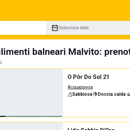
Seleziona date
limenti balneari Malvito: prenot
ti
O Pôr Do Sol 21
Acquappesa
Sabbiosa
·
Doccia calda
·