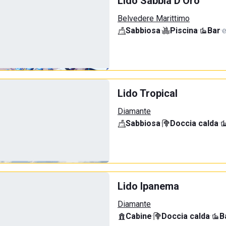
Lido Sabbia D'Oro
Belvedere Marittimo
Sabbiosa
·
Piscina
·
Bar
·
e
Lido Tropical
Diamante
Sabbiosa
·
Doccia calda
·
Lido Ipanema
Diamante
Cabine
·
Doccia calda
·
B