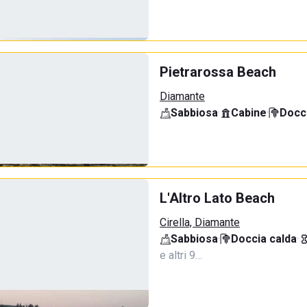
Pietrarossa Beach
Diamante
Sabbiosa
·
Cabine
·
Docci
L'Altro Lato Beach
Cirella, Diamante
Sabbiosa
·
Doccia calda
·
e altri 9…