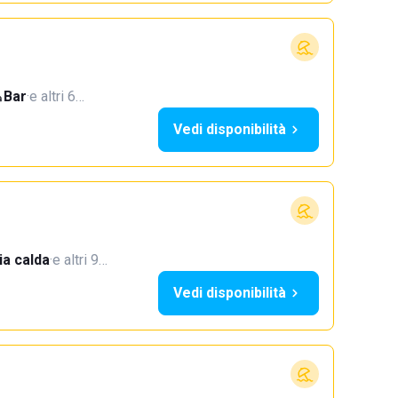
Bar
·
e altri 6…
Vedi disponibilità
a calda
·
e altri 9…
Vedi disponibilità