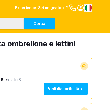
Experience
Sei un gestore?
Cerca
a ombrellone e lettini
Bar
·
e altri 8…
Vedi disponibilità