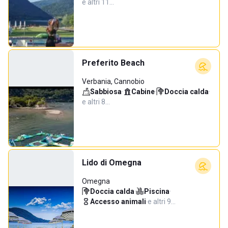
e altri 11…
Preferito Beach
Verbania, Cannobio
Sabbiosa
·
Cabine
·
Doccia calda
·
e altri 8…
Lido di Omegna
Omegna
Doccia calda
·
Piscina
·
Accesso animali
·
e altri 9…