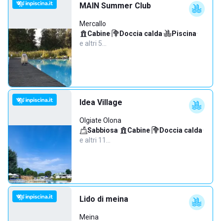
MAIN Summer Club
Mercallo
Cabine
·
Doccia calda
·
Piscina
·
e altri 5…
Idea Village
Olgiate Olona
Sabbiosa
·
Cabine
·
Doccia calda
·
e altri 11…
Lido di meina
Meina