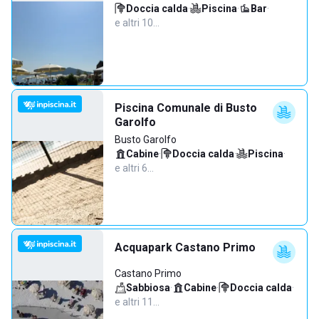
Doccia calda
·
Piscina
·
Bar
·
e altri 10…
Piscina Comunale di Busto
Garolfo
Busto Garolfo
Cabine
·
Doccia calda
·
Piscina
·
e altri 6…
Acquapark Castano Primo
Castano Primo
Sabbiosa
·
Cabine
·
Doccia calda
·
e altri 11…