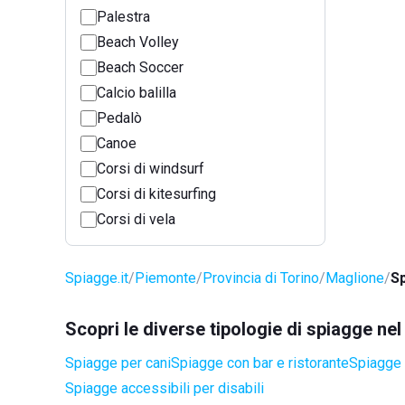
Palestra
Beach Volley
Beach Soccer
Calcio balilla
Pedalò
Canoe
Corsi di windsurf
Corsi di kitesurfing
Corsi di vela
Spiagge.it
Piemonte
Provincia di Torino
Maglione
Sp
Scopri le diverse tipologie di spiagge n
Spiagge per cani
Spiagge con bar e ristorante
Spiagge 
Spiagge accessibili per disabili