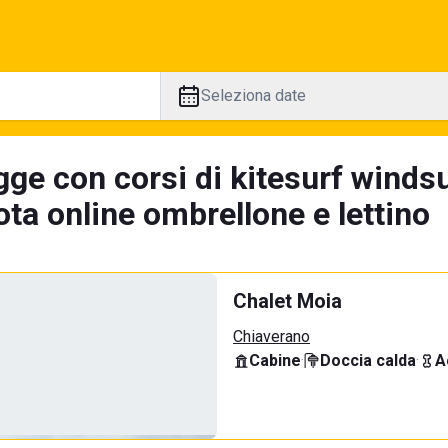
Seleziona date
ge con corsi di kitesurf windsu
ta online ombrellone e lettino
Chalet Moia
Chiaverano
Cabine
·
Doccia calda
·
A