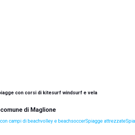
iagge con corsi di kitesurf windsurf e vela
el comune di Maglione
con campi di beachvolley e beachsoccer
Spiagge attrezzate
Spia