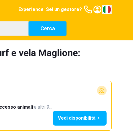
Experience
Sei un gestore?
Cerca
rf e vela Maglione:
ccesso animali
·
e altri 9…
Vedi disponibilità