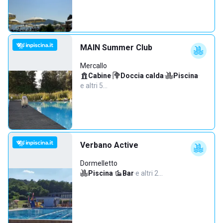
MAIN Summer Club
Mercallo
Cabine
·
Doccia calda
·
Piscina
·
e altri 5…
Verbano Active
Dormelletto
Piscina
·
Bar
·
e altri 2…