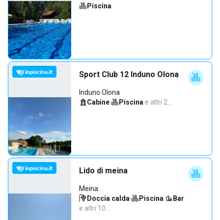
Piscina
Sport Club 12 Induno Olona
Induno Olona
Cabine
·
Piscina
·
e altri 2…
Lido di meina
Meina
Doccia calda
·
Piscina
·
Bar
·
e altri 10…