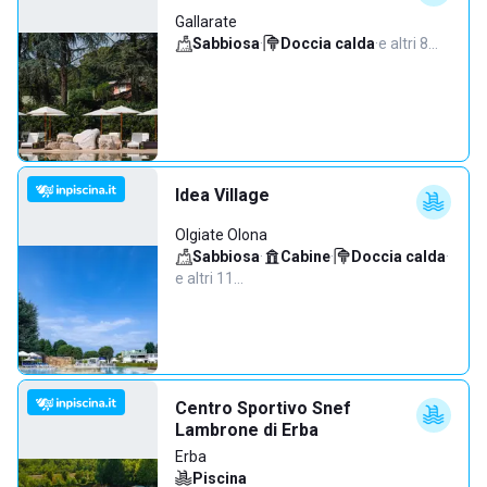
Gallarate
Sabbiosa
·
Doccia calda
·
e altri 8…
Idea Village
Olgiate Olona
Sabbiosa
·
Cabine
·
Doccia calda
·
e altri 11…
Centro Sportivo Snef
Lambrone di Erba
Erba
Piscina