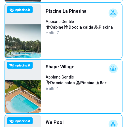
Piscine La Pinetina
Appiano Gentile
Cabine
·
Doccia calda
·
Piscina
·
e altri 7…
Shape Village
Appiano Gentile
Doccia calda
·
Piscina
·
Bar
·
e altri 4…
We Pool