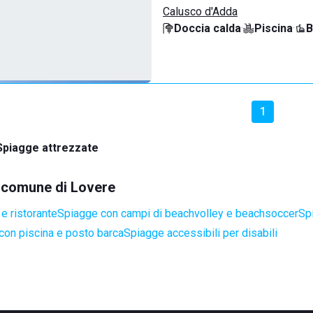
Calusco d'Adda
Doccia calda
·
Piscina
·
B
1
Spiagge attrezzate
l comune di Lovere
e ristorante
Spiagge con campi di beachvolley e beachsoccer
Sp
con piscina e posto barca
Spiagge accessibili per disabili