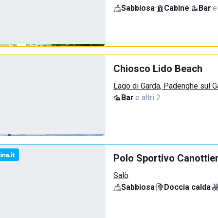
Sabbiosa
·
Cabine
·
Bar
·
e
Chiosco Lido Beach
Lago di Garda, Padenghe sul G
Bar
·
e altri 2…
Polo Sportivo Canottie
Salò
Sabbiosa
·
Doccia calda
·