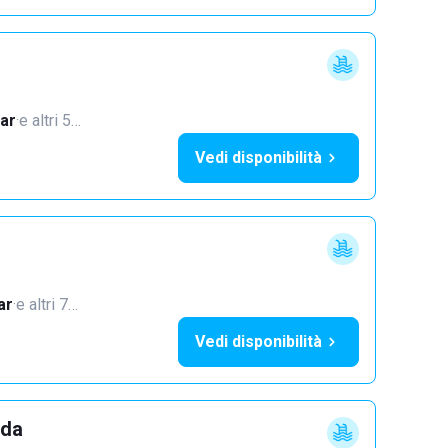
ar
·
e altri 5…
Vedi disponibilità
ar
·
e altri 7…
Vedi disponibilità
dda