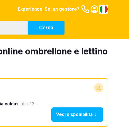
Experience
Sei un gestore?
Cerca
nline ombrellone e lettino
a calda
·
e altri 12…
Vedi disponibilità