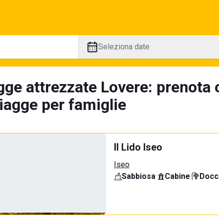
Seleziona date
gge attrezzate Lovere: prenota o
iagge per famiglie
Il Lido Iseo
Iseo
Sabbiosa
·
Cabine
·
Docci