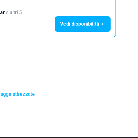
ar
·
e altri 5…
Vedi disponibilità
iagge attrezzate